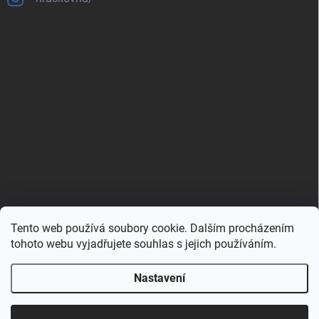
Tento web používá soubory cookie. Dalším procházením
Zboží.cz
Heureka.cz
Porovnávač.cz
tohoto webu vyjadřujete souhlas s jejich používáním.
Nastavení
Copyright 2026
Hračkovna.cz
. Všechna práva vyhrazena.
Upravit nastavení cookies