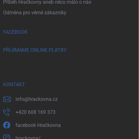
Příběh Hračkovny aneb něco málo o nás
Odměna pro věrné zákazníky
FACEBOOK
PŘIJÍMÁME ONLINE PLATBY
KONTAKT
info
@
hrackovna.cz
+420 608 169 373
facebook Hračkovna
hrackovna/