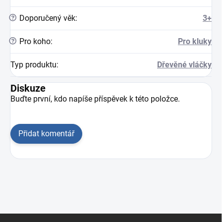
?
Doporučený věk
:
3+
?
Pro koho
:
Pro kluky
Typ produktu
:
Dřevěné vláčky
Diskuze
Buďte první, kdo napíše příspěvek k této položce.
Přidat komentář
Zápatí