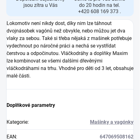
jsou zítra u Vás
do 20 hodin na tel.
+420 608 169 373 .
Lokomotiv není nikdy dost, díky nim lze táhnout
dvojnásobek vagónů než obvykle, nebo můžou jet dva
vlaky za sebou. Také si třeba nějaká z mašinek potřebuje
vydechnout po náročné práci a nechá se vystřídat
čerstvou a odpočinutou. Vláčkodráhy a doplňky Maxim
lze kombinovat se všemi dalšími dřevěnými
vláčkodráhami na trhu. Vhodné pro děti od 3 let, obsahuje
malé části.
Doplňkové parametry
Kategorie
:
Mašinky a vagónky
EAN
:
647069508162