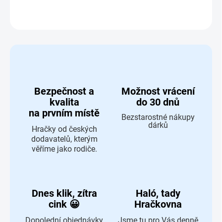
ZEPTAT SE
HLÍDAT
Bezpečnost a
Možnost vrácení
kvalita
do 30 dnů
na prvním místě
Bezstarostné nákupy
dárků
Hračky od českých
dodavatelů, kterým
věříme jako rodiče.
Dnes klik, zítra
Haló, tady
cink 😀
Hračkovna
Dopolední objednávky
Jsme tu pro Vás denně