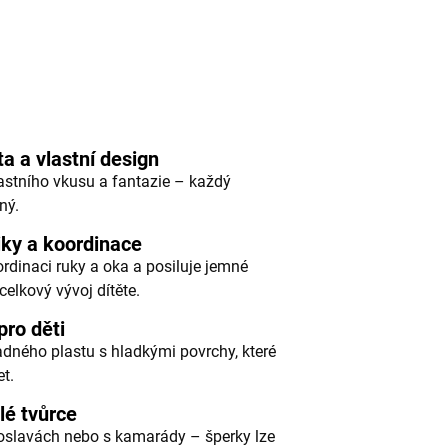
a a vlastní design
lastního vkusu a fantazie – každý
ný.
iky a koordinace
ordinaci ruky a oka a posiluje jemné
elkový vývoj dítěte.
pro děti
dného plastu s hladkými povrchy, které
et.
lé tvůrce
 oslavách nebo s kamarády – šperky lze