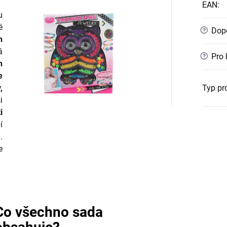
EAN
:
u
é
?
Dopo
h
á
?
Pro 
h
e
,
Typ pr
i
i
í
.
e
Co všechno sada