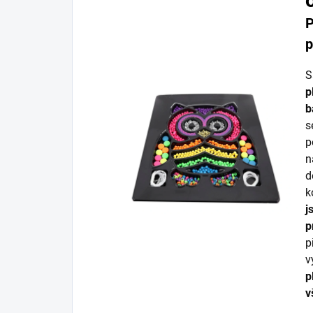
P
p
S
p
b
p
n
d
k
j
p
p
v
p
v