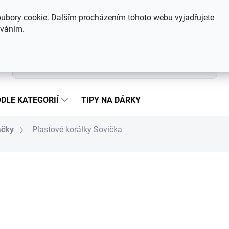
Hodnocení obchodu
Kontakty
ubory cookie. Dalším procházením tohoto webu vyjadřujete
íváním.
Hledat
DLE KATEGORIÍ
TIPY NA DÁRKY
ačky
Plastové korálky Sovička
177 Kč
Měrná cena:
SKLADEM
MŮŽEME DORUČIT DO:
6.8