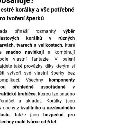
obsahuje?
estré korálky a vše potřebné
ro tvoření šperků
ada přináší rozmanitý
výběr
lastových korálků v různých
arvách, tvarech a velikostech
, které
se
snadno navlékají
a kombinují
odle vlastní fantazie. V balení
ajdete také provázky, díky kterým si
ěti vytvoří své vlastní šperky bez
omplikací. Všechny
komponenty
sou přehledně uspořádané v
raktické krabičce
, kterou lze snadno
řenášet a ukládat. Korálky jsou
yrobeny
z kvalitního a nezávadného
lastu
, takže jsou
bezpečné pro
šechny malé tvůrce od 6 let.