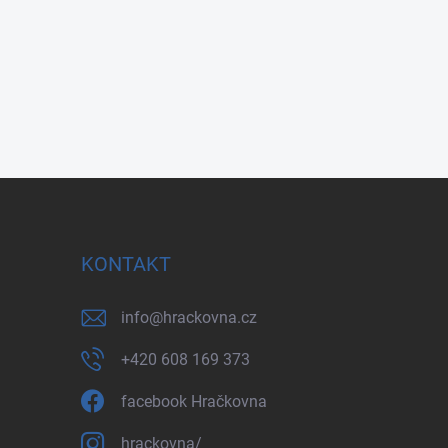
KONTAKT
info
@
hrackovna.cz
+420 608 169 373
facebook Hračkovna
hrackovna/