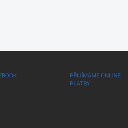
EBOOK
PŘIJÍMÁME ONLINE
PLATBY