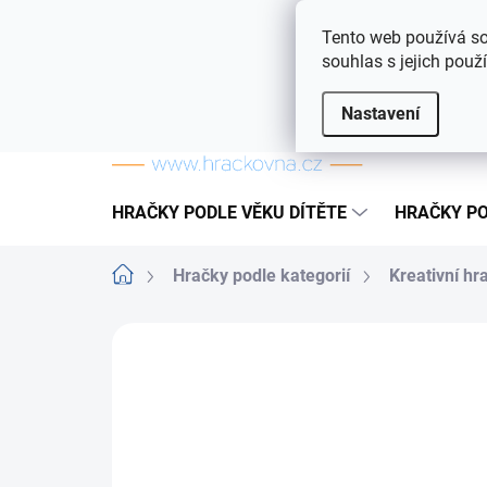
Přejít na obsah
Doprava a platba
Často kladené otázky
Tento web používá so
souhlas s jejich použ
Nastavení
HRAČKY PODLE VĚKU DÍTĚTE
HRAČKY PO
Domů
Hračky podle kategorií
Kreativní hr
ZNAČKA:
ZHIMINGLING