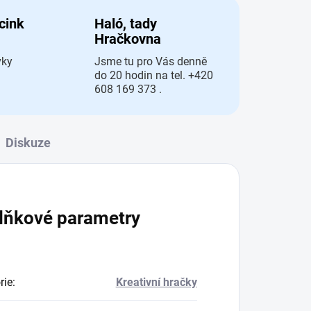
 cink
Haló, tady
Hračkovna
vky
Jsme tu pro Vás denně
do 20 hodin na tel. +420
608 169 373 .
Diskuze
lňkové parametry
rie
:
Kreativní hračky