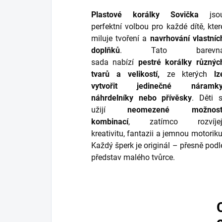
Plastové korálky Sovička
jso
perfektní volbou pro každé dítě, kter
miluje tvoření a
navrhování vlastníc
doplňků
. Tato barevn
sada nabízí
pestré korálky různýc
tvarů a velikostí,
ze kterých
lz
vytvořit jedinečné náramky
náhrdelníky nebo přívěsky
. Děti s
užijí
neomezené možnost
kombinací
, zatímco rozvíjej
kreativitu, fantazii a jemnou motoriku
Každý šperk je originál – přesně podl
představ malého tvůrce.