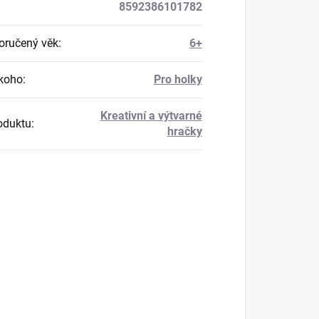
8592386101782
ručený věk
:
6+
koho
:
Pro holky
Kreativní a výtvarné
oduktu
:
hračky