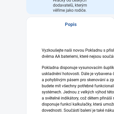
Hračky od českých
dodavatelů, kterým
věříme jako rodiče.
Popis
Vyzkoušejte naši novou Pokladnu s přís
dvěma AA bateriemi, které nejsou součás
Pokladna disponuje vysunovacím šuplík
uskladnění hotovosti. Dále je vybavena
a pohyblivým pásem pro skenování a zp
budete mít všechny potřebné funkcionali
systémech. Jednou z velkých výhod této 
a světelné indikátory, což dětem přináš
disponuje funkcí kalkulačky, která umo
dovednosti. Součástí balení je také nák