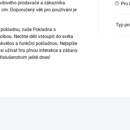
ravdového prodavače a zákazníka.
?
Pro 
9 cm. Doporučený věk pro používání je
Typ pr
í pokladnu, naše Pokladna s
olbou. Nechte děti vstoupit do světa
skvělou a funkční pokladnou. Nejspíše
i užívat hru plnou interakce a zábavy.
říslušenstvím ještě dnes!