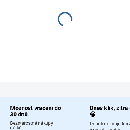
−
+
Pokladna na bate
DETAILNÍ INFORMACE
ZEPTAT SE
HLÍD
Možnost vrácení do
Dnes klik, zítra
30 dnů
😀
Bezstarostné nákupy
Dopolední objedná
dárků
jsou zítra u Vás