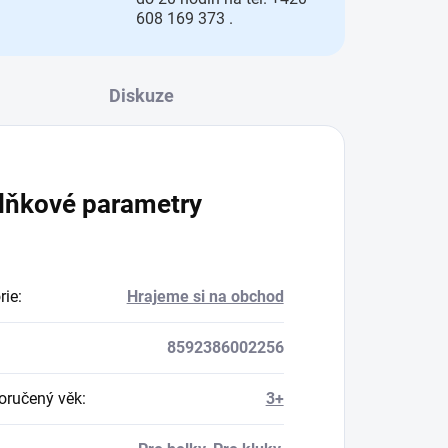
608 169 373 .
Diskuze
lňkové parametry
rie
:
Hrajeme si na obchod
8592386002256
ručený věk
:
3+