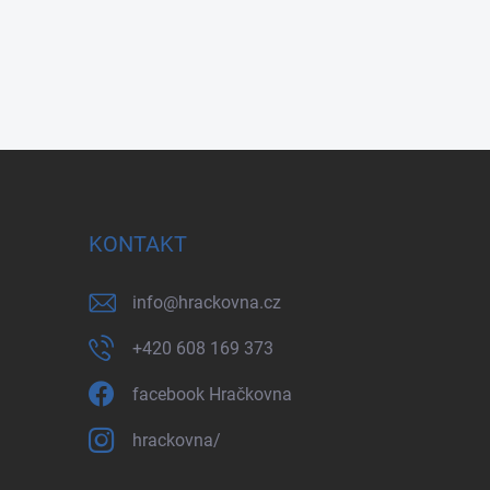
KONTAKT
info
@
hrackovna.cz
+420 608 169 373
facebook Hračkovna
hrackovna/