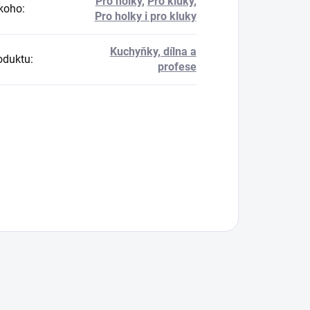
Pro holky
,
Pro kluky
,
koho
:
Pro holky i pro kluky
Kuchyňky, dílna a
oduktu
:
profese