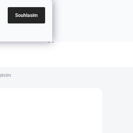
Souhlasím
PRÁZDNÝ KOŠÍK
NÁKUPNÍ KOŠÍK
stvím
.2026
MOŽNOSTI DORUČENÍ