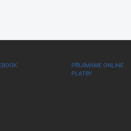
EBOOK
PŘIJÍMÁME ONLINE
PLATBY