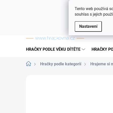
Přejít na obsah
Doprava a platba
Často kladené otázky
Tento web používá so
souhlas s jejich použ
Nastavení
HRAČKY PODLE VĚKU DÍTĚTE
HRAČKY PO
Domů
Hračky podle kategorií
Hrajeme si 
ZNAČKA:
LAMPS HRAČKY