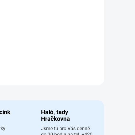
Přidat do košíku
rie s bohatým příslušenstvím
AT
 cink
Haló, tady
Hračkovna
vky
Jsme tu pro Vás denně
do 20 hodin na tel. +420