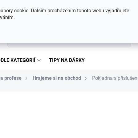
Hodnocení obchodu
Kontakty
ubory cookie. Dalším procházením tohoto webu vyjadřujete
íváním.
Hledat
DLE KATEGORIÍ
TIPY NA DÁRKY
na profese
Hrajeme si na obchod
Pokladna s příslušen
515 Kč
Měrná cena:
SKLADEM
MŮŽEME DORUČIT DO:
7.8