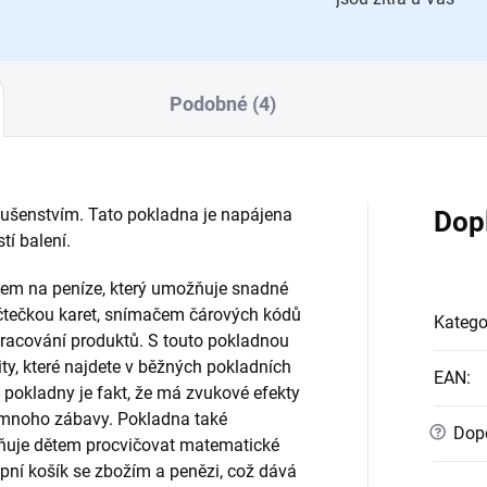
Podobné (4)
lušenstvím. Tato pokladna je napájena
Dop
tí balení.
em na peníze, který umožňuje snadné
 čtečkou karet, snímačem čárových kódů
Katego
racování produktů. S touto pokladnou
ty, které najdete v běžných pokladních
EAN
:
pokladny je fakt, že má zvukové efekty
í mnoho zábavy. Pokladna také
?
Dopo
žňuje dětem procvičovat matematické
upní košík se zbožím a penězi, což dává