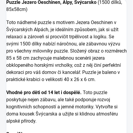
Puzzle Jezero Oeschinen, Alpy, Švýcarsko
(1500 dílků,
85x58cm)
Toto nádherné puzzle s motivem Jezera Oeschinen v
Švýcarských Alpách, je ideálním způsobem, jak si užít
relaxaci a zároveň si procvičit trpělivost a logiku. Se
svými 1500 dílky nabízí náročnou, ale zábavnou výzvu
pro všechny milovníky puzzle. Složený obraz o rozměrech
85 x 58 cm zachycuje malebnou scenérii jezera
obklopeného horskými vrcholky, což z něj činí perfektní
dekoraci pro váš domov či kancelář. Puzzle je baleno v
praktické krabici o velikosti 40 x 26 x 6 cm.
Vhodné pro děti od 14 let i dospělé.
Toto puzzle
poskytuje nejen zábavu, ale také podporuje rozvoj
kognitivních schopností a jemné motoriky. Vytvořte si
doma kousek Švýcarska a užijte si klidnou atmosféru
alpské přírody.