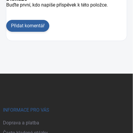
Buďte první, kdo napíše příspěvek k této položce.
Přidat komentář
Zápatí
INFORMACE PRO VÁS
Doprava a platba
Často kladené otázky