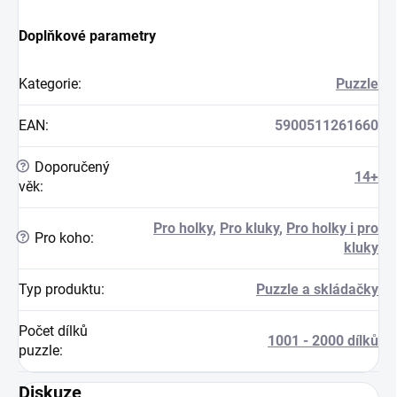
Doplňkové parametry
Kategorie
:
Puzzle
EAN
:
5900511261660
?
Doporučený
14+
věk
:
Pro holky
,
Pro kluky
,
Pro holky i pro
?
Pro koho
:
kluky
Typ produktu
:
Puzzle a skládačky
Počet dílků
1001 - 2000 dílků
puzzle
:
Diskuze