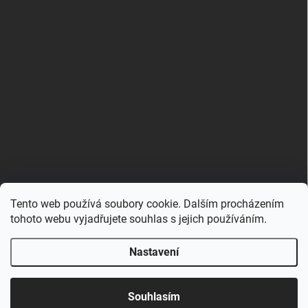
Tento web používá soubory cookie. Dalším procházením
Zboží.cz
Heureka.cz
Porovnávač.cz
tohoto webu vyjadřujete souhlas s jejich používáním.
Nastavení
Copyright 2026
Hračkovna.cz
. Všechna práva vyhrazena.
Upravit nastavení cookies
Souhlasím