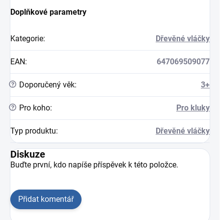
Doplňkové parametry
Kategorie
:
Dřevěné vláčky
EAN
:
647069509077
?
Doporučený věk
:
3+
?
Pro koho
:
Pro kluky
Typ produktu
:
Dřevěné vláčky
Diskuze
Buďte první, kdo napíše příspěvek k této položce.
Přidat komentář