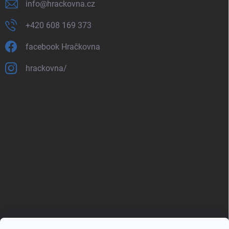
info
@
hrackovna.cz
+420 608 169 373
facebook Hračkovna
hrackovna/