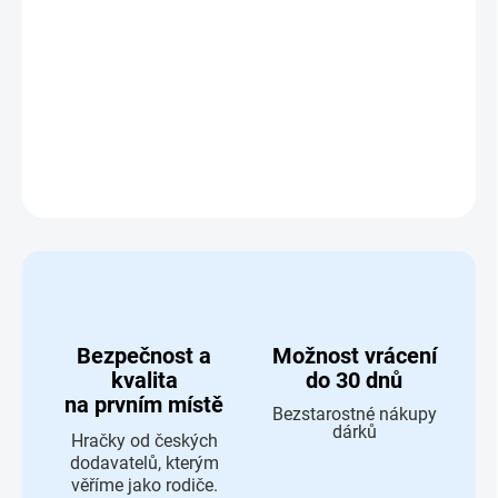
−
+
Přidat do košíku
Standardní výhybky - 2 kusy - Maxim 50907
DETAILNÍ INFORMACE
ZEPTAT SE
HLÍDAT
Bezpečnost a
Možnost vrácení
kvalita
do 30 dnů
na prvním místě
Bezstarostné nákupy
dárků
Hračky od českých
dodavatelů, kterým
věříme jako rodiče.