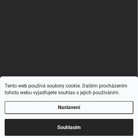
Tento web používá soubory cookie. Dalším procházením
Zboží.cz
Heureka.cz
Porovnávač.cz
tohoto webu vyjadřujete souhlas s jejich používáním.
Nastavení
Copyright 2026
Hračkovna.cz
. Všechna práva vyhrazena.
Upravit nastavení cookies
Souhlasím
Vytvořil Shoptet