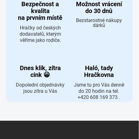
Bezpečnost a
Možnost vrácení
kvalita
do 30 dnů
na prvním místě
Bezstarostné nákupy
dárků
Hračky od českých
dodavatelů, kterým
věříme jako rodiče.
Dnes klik, zítra
Haló, tady
cink 😀
Hračkovna
Dopolední objednávky
Jsme tu pro Vás denně
jsou zítra u Vás
do 20 hodin na tel.
+420 608 169 373 .
Zápatí