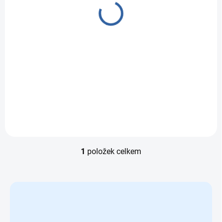
balónková bitva s
vrhačem
299 Kč
Do košíku
Vodní balónková bitva
s vrhačem balónků
1
položek celkem
Ovládací prvky výpisu