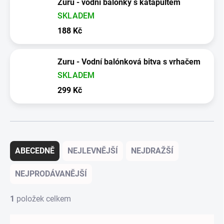
Zuru - vodní balónky s katapultem
SKLADEM
188 Kč
Zuru - Vodní balónková bitva s vrhačem
SKLADEM
299 Kč
Řazení produktů
ABECEDNĚ
NEJLEVNĚJŠÍ
NEJDRAŽŠÍ
NEJPRODÁVANĚJŠÍ
1
položek celkem