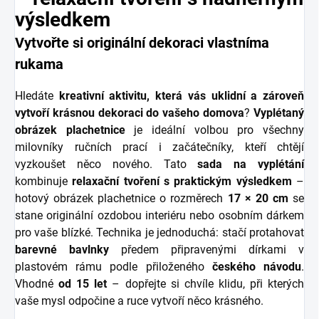
výsledkem
Vytvořte si originální dekoraci vlastníma
rukama
Hledáte
kreativní aktivitu, která vás uklidní a zároveň
vytvoří krásnou dekoraci do vašeho domova
?
Vyplétaný
obrázek plachetnice
je ideální volbou pro všechny
milovníky ručních prací i začátečníky, kteří chtějí
vyzkoušet něco nového. Tato
sada na vyplétání
kombinuje
relaxační tvoření s praktickým výsledkem
–
hotový obrázek plachetnice o rozměrech
17 × 20 cm
se
stane originální ozdobou interiéru nebo osobním dárkem
pro vaše blízké. Technika je jednoduchá: stačí protahovat
barevné bavlnky
předem připravenými dírkami v
plastovém rámu podle přiloženého
českého návodu
.
Vhodné
od 15 let
– dopřejte si chvíle klidu, při kterých
vaše mysl odpočine a ruce vytvoří něco krásného.