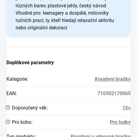
různých barev, plastové jehly, český návod
Vhodné pro: teenagery a dospělé, milovníky
ručních prací, ty, kteří hledají relaxační aktivitu
nebo originální dekoraci
Doplňkové parametry
Kategorie
:
Kreativní hračky
EAN
:
710302170065
?
Doporučený věk
:
15+
?
Pro koho
:
Pro holky
Typ produktu
:
Kreativní a výtvarné hračky