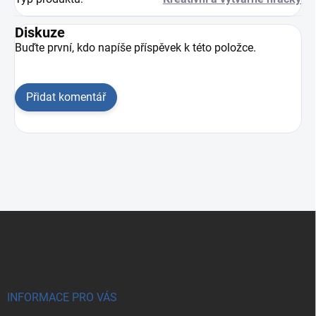
Diskuze
Buďte první, kdo napíše příspěvek k této položce.
Přidat komentář
Zápatí
INFORMACE PRO VÁS