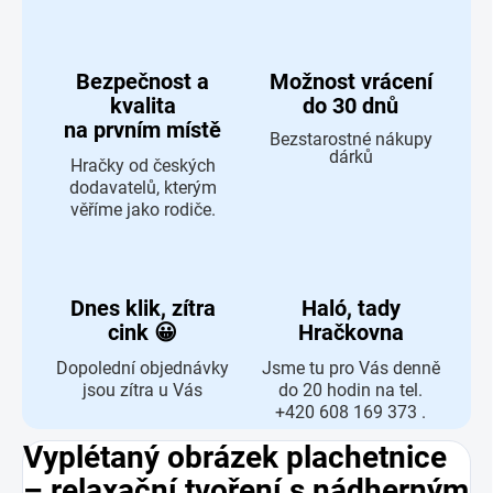
Bezpečnost a
Možnost vrácení
kvalita
do 30 dnů
na prvním místě
Bezstarostné nákupy
dárků
Hračky od českých
dodavatelů, kterým
věříme jako rodiče.
Dnes klik, zítra
Haló, tady
cink 😀
Hračkovna
Dopolední objednávky
Jsme tu pro Vás denně
jsou zítra u Vás
do 20 hodin na tel.
+420 608 169 373 .
Vyplétaný obrázek plachetnice
– relaxační tvoření s nádherným