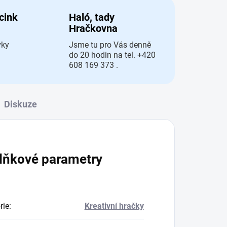
 cink
Haló, tady
Hračkovna
vky
Jsme tu pro Vás denně
do 20 hodin na tel. +420
608 169 373 .
Diskuze
lňkové parametry
rie
:
Kreativní hračky