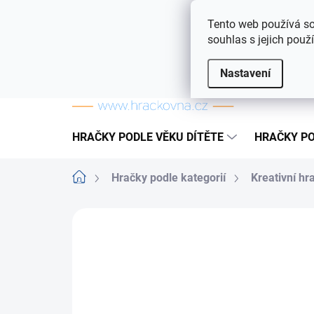
Přejít na obsah
Doprava a platba
Často kladené otázky
Tento web používá so
souhlas s jejich použ
Nastavení
HRAČKY PODLE VĚKU DÍTĚTE
HRAČKY PO
Domů
Hračky podle kategorií
Kreativní hr
ZNAČKA:
LAMPS HRAČKY