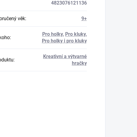
4823076121136
ručený věk
:
9+
Pro holky
,
Pro kluky
,
koho
:
Pro holky i pro kluky
Kreativní a výtvarné
oduktu
:
hračky