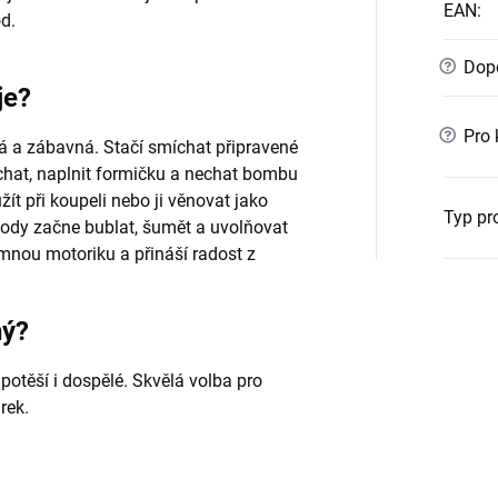
EAN
:
d.
?
Dopo
je?
?
Pro 
 a zábavná. Stačí smíchat připravené
chat, naplnit formičku a nechat bombu
t při koupeli nebo ji věnovat jako
Typ pr
vody začne bublat, šumět a uvolňovat
emnou motoriku a přináší radost z
ný?
e potěší i dospělé. Skvělá volba pro
rek.