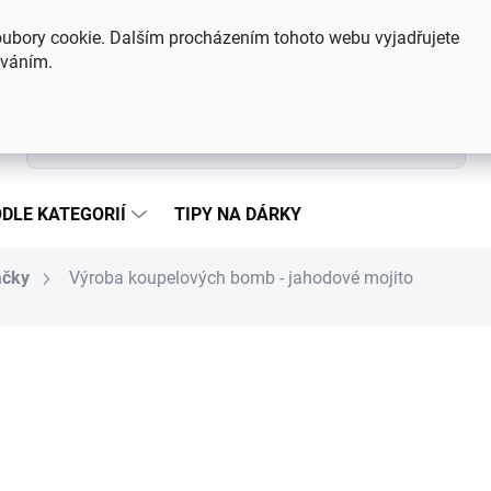
Hodnocení obchodu
Kontakty
ubory cookie. Dalším procházením tohoto webu vyjadřujete
íváním.
Hledat
DLE KATEGORIÍ
TIPY NA DÁRKY
ačky
Výroba koupelových bomb - jahodové mojito
288 Kč
Měrná cena:
MOMENTÁLNĚ NEDOSTUP
MOŽNOSTI DORUČENÍ