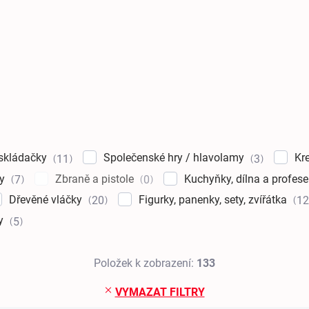
 skládačky
Společenské hry / hlavolamy
Kr
11
3
ky
Zbraně a pistole
Kuchyňky, dílna a profes
7
0
Dřevěné vláčky
Figurky, panenky, sety, zvířátka
20
12
ky
5
Položek k zobrazení:
133
VYMAZAT FILTRY