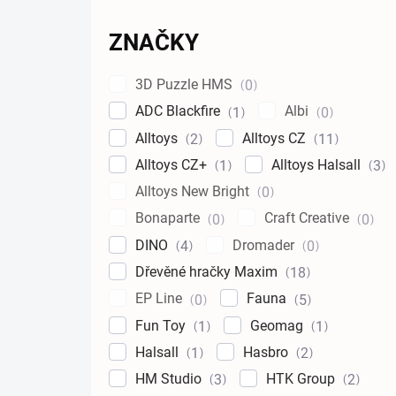
ZNAČKY
3D Puzzle HMS
0
ADC Blackfire
Albi
1
0
Alltoys
Alltoys CZ
2
11
Alltoys CZ+
Alltoys Halsall
1
3
Alltoys New Bright
0
Bonaparte
Craft Creative
0
0
DINO
Dromader
4
0
Dřevěné hračky Maxim
18
EP Line
Fauna
0
5
Fun Toy
Geomag
1
1
Halsall
Hasbro
1
2
HM Studio
HTK Group
3
2