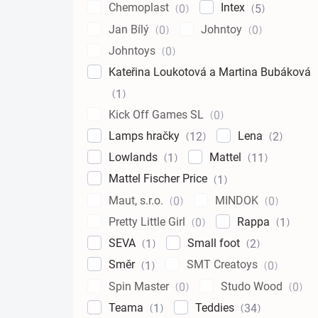
Chemoplast
Intex
0
5
Jan Bílý
Johntoy
0
0
Johntoys
0
Kateřina Loukotová a Martina Bubáková
1
Kick Off Games SL
0
Lamps hračky
Lena
12
2
Lowlands
Mattel
1
11
Mattel Fischer Price
1
Maut, s.r.o.
MINDOK
0
0
Pretty Little Girl
Rappa
0
1
SEVA
Small foot
1
2
Směr
SMT Creatoys
1
0
Spin Master
Studo Wood
0
0
Teama
Teddies
1
34