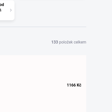
 od
ň
133
položek celkem
1166
Kč