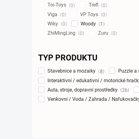
Toi-Toys
Trefl
0
0
Viga
VP Toys
0
0
Wiky
Woody
0
1
ZhiMingLing
Zuru
0
0
TYP PRODUKTU
Stavebnice a mozaiky
Puzzle a
8
Interaktivní / edukativní / motorické hrač
Auta, stroje, dopravní prostředky
26
Venkovní / Voda / Zahrada / Nafukovač