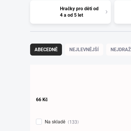
Hračky pro děti od
4 a od 5 let
Řazení produktů
ABECEDNĚ
NEJLEVNĚJŠÍ
NEJDRAŽ
66
Kč
Na skladě
133