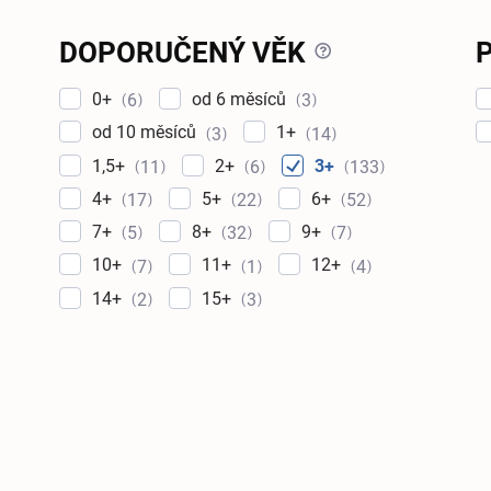
?
DOPORUČENÝ VĚK
0+
od 6 měsíců
6
3
od 10 měsíců
1+
3
14
1,5+
2+
3+
11
6
133
4+
5+
6+
17
22
52
7+
8+
9+
5
32
7
10+
11+
12+
7
1
4
14+
15+
2
3