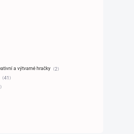
eativní a výtvarné hračky
2
e
41