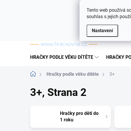
Přejít na obsah
Doprava a platba
Často kladené otázky
Tento web používá so
souhlas s jejich použ
Nastavení
HRAČKY PODLE VĚKU DÍTĚTE
HRAČKY PO
Domů
Hračky podle věku dítěte
3+
3+
, Strana 2
Hračky pro děti do
1 roku