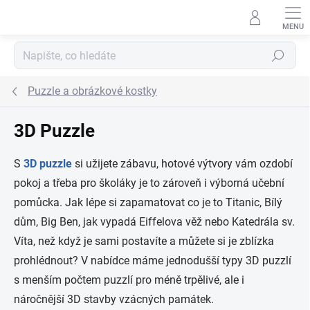
Přejít na obsah
Hledat
Puzzle a obrázkové kostky
3D Puzzle
S
3D puzzle
si užijete zábavu, hotové výtvory vám ozdobí
pokoj a třeba pro školáky je to zároveň i výborná učební
pomůcka. Jak lépe si zapamatovat co je to Titanic, Bílý
dům, Big Ben, jak vypadá Eiffelova věž nebo Katedrála sv.
Víta, než když je sami postavíte a můžete si je zblízka
prohlédnout? V nabídce máme jednodušší typy 3D puzzlí
s menším počtem puzzlí pro méně trpělivé, ale i
náročnější 3D stavby vzácných památek.