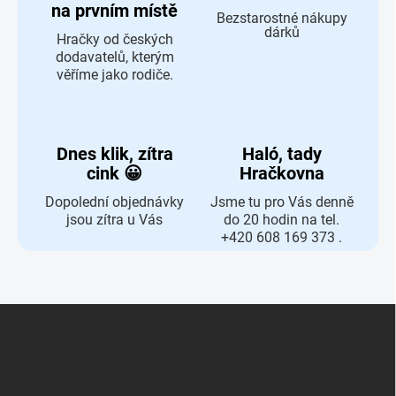
na prvním místě
Bezstarostné nákupy
dárků
Hračky od českých
dodavatelů, kterým
věříme jako rodiče.
Dnes klik, zítra
Haló, tady
cink 😀
Hračkovna
Dopolední objednávky
Jsme tu pro Vás denně
jsou zítra u Vás
do 20 hodin na tel.
+420 608 169 373 .
Zápatí