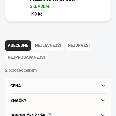
SKLADEM
199 Kč
Řazení produktů
ABECEDNĚ
NEJLEVNĚJŠÍ
NEJDRAŽŠÍ
NEJPRODÁVANĚJŠÍ
2
položek celkem
CENA
ZNAČKY
?
DOPORUČENÝ VĚK