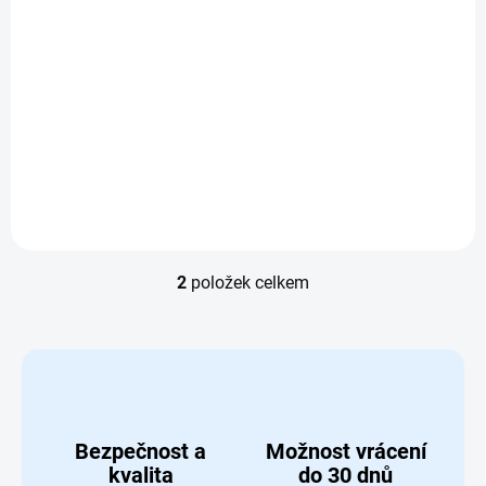
Do košíku
Do košíku
Ponořte se do
Puzzle s 3D efektem
kouzelnického světa
Praha Staroměstské
s puzzle Harry Potter
náměstí 300 dílků
s...
2
položek celkem
Ovládací prvky výpisu
Bezpečnost a
Možnost vrácení
kvalita
do 30 dnů