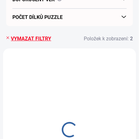
POČET DÍLKŮ PUZZLE
VYMAZAT FILTRY
Položek k zobrazení:
2
Výpis produktů
SKLADEM
SKLADEM
Puzzle 3D Harry
Puzzle 3D Praha
Potter The Hogwarts
Staroměstské
Express 500 dílků
náměstí 300 dílků
288 Kč
266 Kč