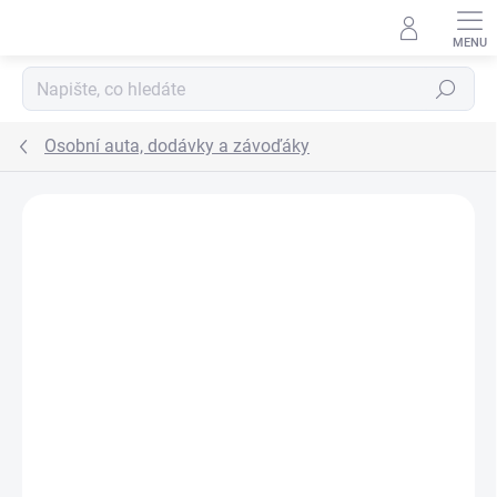
Přejít na obsah
Hledat
Osobní auta, dodávky a závoďáky
ZNAČKA:
TEAMA