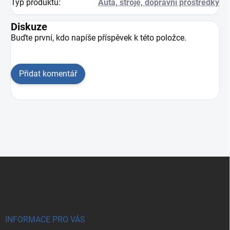
Typ produktu
:
Auta, stroje, dopravní prostředky
Diskuze
Buďte první, kdo napíše příspěvek k této položce.
Přidat komentář
Zápatí
INFORMACE PRO VÁS