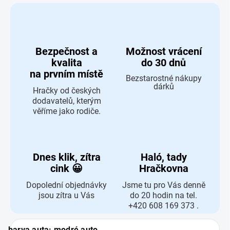
Bezpečnost a
Možnost vrácení
kvalita
do 30 dnů
na prvním místě
Bezstarostné nákupy
dárků
Hračky od českých
dodavatelů, kterým
věříme jako rodiče.
Dnes klik, zítra
Haló, tady
cink 😀
Hračkovna
Dopolední objednávky
Jsme tu pro Vás denně
jsou zítra u Vás
do 20 hodin na tel.
+420 608 169 373 .
barva auta: modré auto