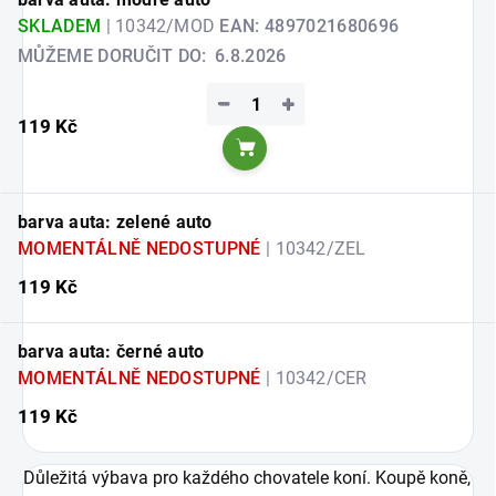
SKLADEM
| 10342/MOD
EAN:
4897021680696
MŮŽEME DORUČIT DO:
6.8.2026
−
+
119 Kč
Do košíku
barva auta: zelené auto
MOMENTÁLNĚ NEDOSTUPNÉ
| 10342/ZEL
119 Kč
barva auta: černé auto
MOMENTÁLNĚ NEDOSTUPNÉ
| 10342/CER
119 Kč
Důležitá výbava pro každého chovatele koní. Koupě koně,