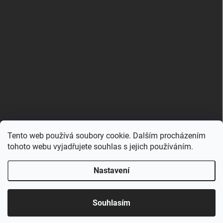
Tento web používá soubory cookie. Dalším procházením
Zboží.cz
Heureka.cz
Porovnávač.cz
tohoto webu vyjadřujete souhlas s jejich používáním.
Nastavení
Copyright 2026
Hračkovna.cz
. Všechna práva vyhrazena.
Upravit nastavení cookies
Souhlasím
Vytvořil Shoptet