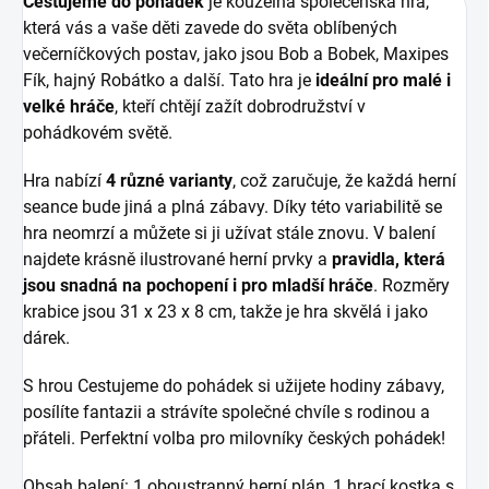
Cestujeme do pohádek
je kouzelná společenská hra,
která vás a vaše děti zavede do světa oblíbených
večerníčkových postav, jako jsou Bob a Bobek, Maxipes
Fík, hajný Robátko a další. Tato hra je
ideální pro malé i
velké hráče
, kteří chtějí zažít dobrodružství v
pohádkovém světě.
Hra nabízí
4 různé varianty
, což zaručuje, že každá herní
seance bude jiná a plná zábavy. Díky této variabilitě se
hra neomrzí a můžete si ji užívat stále znovu. V balení
najdete krásně ilustrované herní prvky a
pravidla, která
jsou snadná na pochopení i pro mladší hráče
. Rozměry
krabice jsou 31 x 23 x 8 cm, takže je hra skvělá i jako
dárek.
S hrou Cestujeme do pohádek si užijete hodiny zábavy,
posílíte fantazii a strávíte společné chvíle s rodinou a
přáteli. Perfektní volba pro milovníky českých pohádek!
Obsah balení: 1 oboustranný herní plán, 1 hrací kostka s