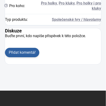
Pro holky
,
Pro kluky
,
Pro holky i pro
?
Pro koho
:
kluky
Typ produktu
:
Společenské hry / hlavolamy
Diskuze
Buďte první, kdo napíše příspěvek k této položce.
Přidat komentář
Zápatí