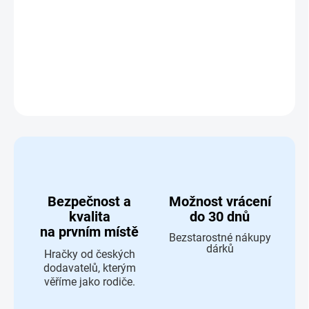
K - výhybka - Maxim 50971
DETAILNÍ INFORMACE
ZEPTAT SE
HLÍDAT
Bezpečnost a
Možnost vrácení
kvalita
do 30 dnů
na prvním místě
Bezstarostné nákupy
dárků
Hračky od českých
dodavatelů, kterým
věříme jako rodiče.