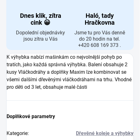
Dnes klik, zítra
Haló, tady
cink 😀
Hračkovna
Dopolední objednávky
Jsme tu pro Vás denně
jsou zítra u Vás
do 20 hodin na tel.
+420 608 169 373 .
K výhybka nabízí mašinkám co nejvolnější pohyb po
tratích, jako každá správná výhybka. Balení obsahuje 2
kusy Vláčkodráhy a doplňky Maxim lze kombinovat se
všemi dalšími dřevěnými vláčkodráhami na trhu. Vhodné
pro děti od 3 let, obsahuje malé části
Doplňkové parametry
Kategorie
:
Dřevěné koleje a výhybky