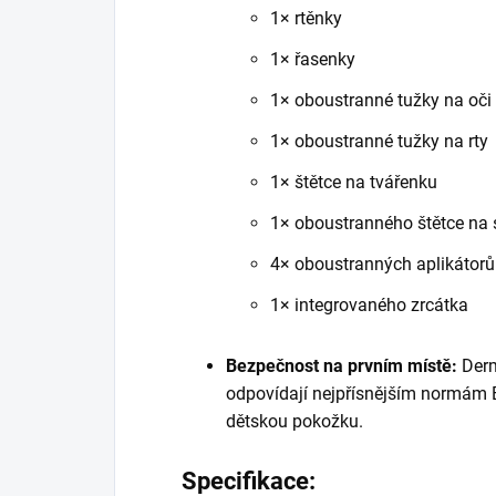
1× rtěnky
1× řasenky
1× oboustranné tužky na oči
1× oboustranné tužky na rty
1× štětce na tvářenku
1× oboustranného štětce na 
4× oboustranných aplikátorů
1× integrovaného zrcátka
Bezpečnost na prvním místě:
Derm
odpovídají nejpřísnějším normám E
dětskou pokožku.
Specifikace: