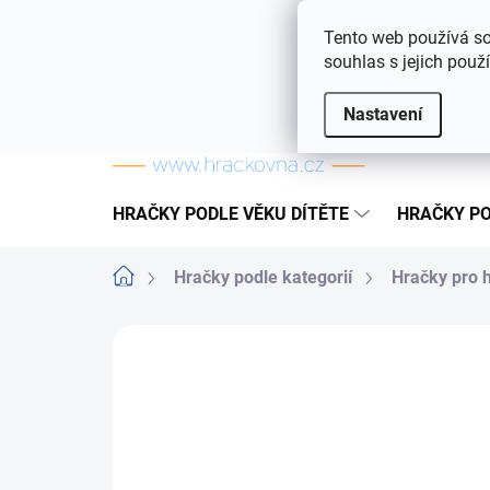
Přejít na obsah
Doprava a platba
Často kladené otázky
Tento web používá so
souhlas s jejich použ
Nastavení
HRAČKY PODLE VĚKU DÍTĚTE
HRAČKY PO
Domů
Hračky podle kategorií
Hračky pro 
ZNAČKA:
ALLTOYS