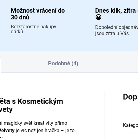
Možnost vrácení do
Dnes klik, zítra
30 dnů
😀
Bezstarostné nákupy
Dopolední objedná
dárků
jsou zítra u Vás
Podobné (4)
Dop
věta s Kosmetickým
vety
ní magický svět kreativity přímo
Katego
Velvety
je víc než jen hračka – je to
u.