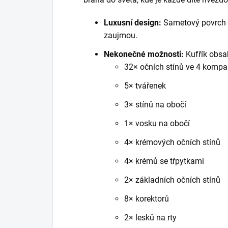
Luxusní design:
Sametový povrch a
zaujmou.
Nekonečné možnosti:
Kufřík obsa
32× očních stínů ve 4 kompa
5× tvářenek
3× stínů na obočí
1× vosku na obočí
4× krémových očních stínů
4× krémů se třpytkami
2× základních očních stínů
8× korektorů
2× lesků na rty