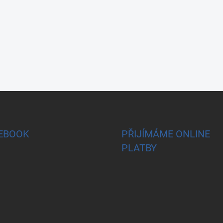
EBOOK
PŘIJÍMÁME ONLINE
PLATBY