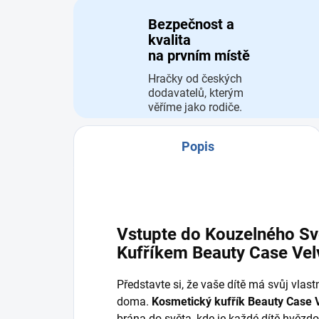
Bezpečnost a
kvalita
na prvním místě
Hračky od českých
dodavatelů, kterým
věříme jako rodiče.
Popis
Vstupte do Kouzelného S
Kufříkem Beauty Case Vel
Představte si, že vaše dítě má svůj vlast
doma.
Kosmetický kufřík Beauty Case 
brána do světa, kde je každé dítě hvězdo