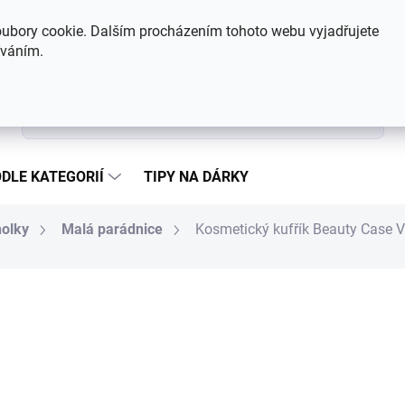
Hodnocení obchodu
Kontakty
ubory cookie. Dalším procházením tohoto webu vyjadřujete
íváním.
Hledat
DLE KATEGORIÍ
TIPY NA DÁRKY
holky
Malá parádnice
Kosmetický kufřík Beauty Case V
888 Kč
Měrná cena:
SKLADEM
MŮŽEME DORUČIT DO:
10.