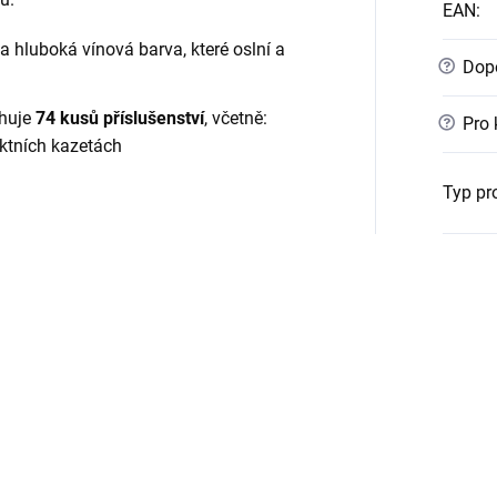
EAN
:
 hluboká vínová barva, které oslní a
?
Dopo
huje
74 kusů příslušenství
, včetně:
?
Pro 
ktních kazetách
Typ pr