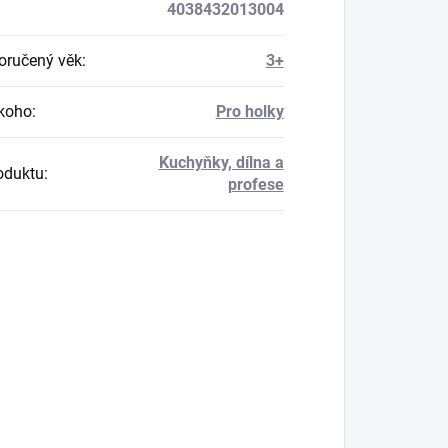
4038432013004
ručený věk
:
3+
koho
:
Pro holky
Kuchyňky, dílna a
oduktu
:
profese