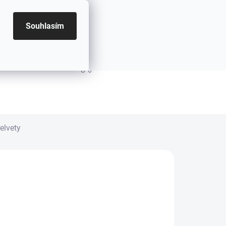
Souhlasím
PRÁZDNÝ KOŠÍK
NÁKUPNÍ KOŠÍK
elvety
8.2026
MOŽNOSTI DORUČENÍ