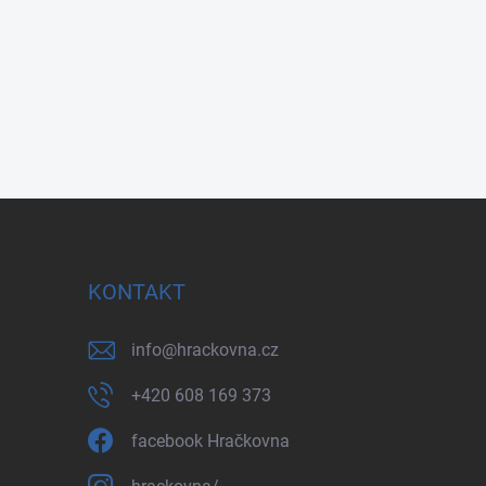
KONTAKT
info
@
hrackovna.cz
+420 608 169 373
facebook Hračkovna