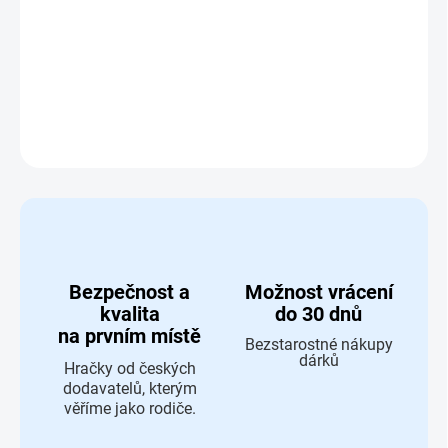
Dětský k
osmetický kufřík Travel
Blue
DETAILNÍ INFORMACE
ZEPTAT SE
HLÍDAT
Bezpečnost a
Možnost vrácení
kvalita
do 30 dnů
na prvním místě
Bezstarostné nákupy
dárků
Hračky od českých
dodavatelů, kterým
věříme jako rodiče.