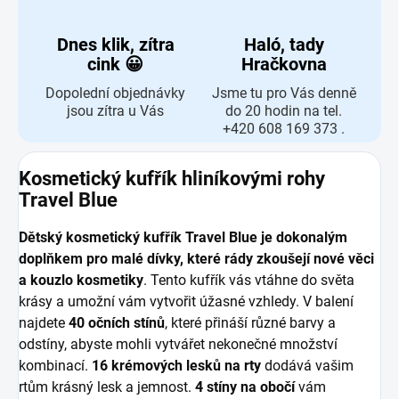
Dnes klik, zítra
Haló, tady
cink 😀
Hračkovna
Dopolední objednávky
Jsme tu pro Vás denně
jsou zítra u Vás
do 20 hodin na tel.
+420 608 169 373 .
Kosmetický kufřík hliníkovými rohy
Travel Blue
Dětský kosmetický kufřík Travel Blue je dokonalým
doplňkem pro malé dívky, které rády zkoušejí nové věci
a kouzlo kosmetiky
. Tento kufřík vás vtáhne do světa
krásy a umožní vám vytvořit úžasné vzhledy. V balení
najdete
40 očních stínů
, které přináší různé barvy a
odstíny, abyste mohli vytvářet nekonečné množství
kombinací.
16 krémových lesků na rty
dodává vašim
rtům krásný lesk a jemnost.
4 stíny na obočí
vám