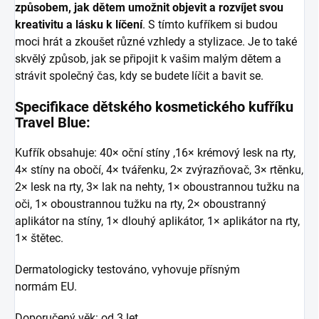
způsobem, jak dětem umožnit objevit a rozvíjet svou
kreativitu a lásku k líčení
. S tímto kufříkem si budou
moci hrát a zkoušet různé vzhledy a stylizace. Je to také
skvělý způsob, jak se připojit k vašim malým dětem a
strávit společný čas, kdy se budete líčit a bavit se.
Specifikace dětského kosmetického kufříku
Travel Blue:
Kufřík obsahuje: 40× oční stíny ,16× krémový lesk na rty,
4× stíny na obočí, 4× tvářenku, 2× zvýrazňovač, 3× rtěnku,
2× lesk na rty, 3× lak na nehty,
1× oboustrannou tužku na
oči, 1× oboustrannou tužku na rty, 2× oboustranný
aplikátor na stíny, 1× dlouhý aplikátor, 1× aplikátor na rty,
1× štětec.
Dermatologicky testováno, vyhovuje přísným
normám EU.
Doporučený věk: od 3 let