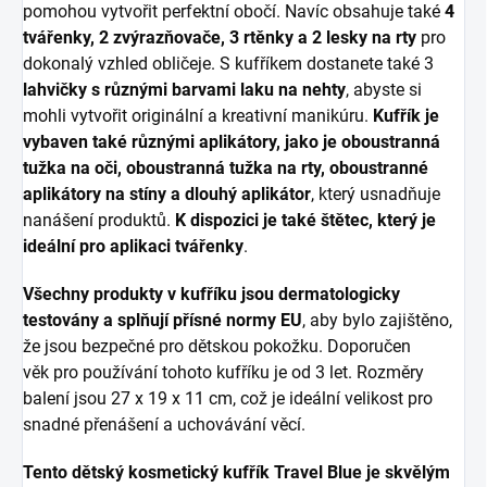
pomohou vytvořit perfektní obočí. Navíc obsahuje také
4
tvářenky, 2 zvýrazňovače, 3 rtěnky a 2 lesky na rty
pro
dokonalý vzhled obličeje. S kufříkem dostanete také 3
lahvičky s různými barvami laku na nehty
, abyste si
mohli vytvořit originální a kreativní manikúru.
Kufřík je
vybaven také různými aplikátory, jako je oboustranná
tužka na oči, oboustranná tužka na rty, oboustranné
aplikátory na stíny a dlouhý aplikátor
, který usnadňuje
nanášení produktů.
K dispozici je také štětec, který je
ideální pro aplikaci tvářenky
.
Všechny produkty v kufříku jsou dermatologicky
testovány a splňují přísné normy EU
, aby bylo zajištěno,
že jsou bezpečné pro dětskou pokožku. Doporučen
věk pro používání tohoto kufříku je od 3 let. Rozměry
balení jsou 27 x 19 x 11 cm, což je ideální velikost pro
snadné přenášení a uchovávání věcí.
Tento dětský kosmetický kufřík Travel Blue je skvělým