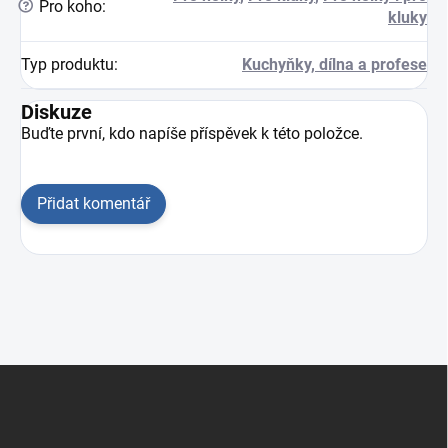
?
Pro koho
:
kluky
Typ produktu
:
Kuchyňky, dílna a profese
Diskuze
Buďte první, kdo napíše příspěvek k této položce.
Přidat komentář
Zápatí