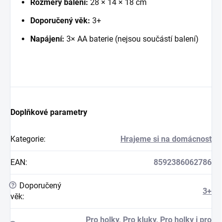
Rozměry balení:
28 × 14 × 18 cm
Doporučený věk:
3+
Napájení:
3× AA baterie (nejsou součástí balení)
Doplňkové parametry
Kategorie
:
Hrajeme si na domácnost
EAN
:
8592386062786
?
Doporučený
3+
věk
:
Pro holky
,
Pro kluky
,
Pro holky i pro