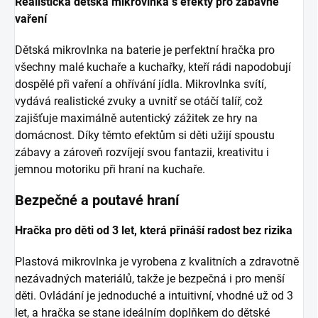
Realistická dětská mikrovlnka s efekty pro zábavné
vaření
Dětská mikrovlnka na baterie je perfektní hračka pro
všechny malé kuchaře a kuchařky, kteří rádi napodobují
dospělé při vaření a ohřívání jídla. Mikrovlnka svítí,
vydává realistické zvuky a uvnitř se otáčí talíř, což
zajišťuje maximálně autentický zážitek ze hry na
domácnost. Díky těmto efektům si děti užijí spoustu
zábavy a zároveň rozvíjejí svou fantazii, kreativitu i
jemnou motoriku při hraní na kuchaře.
Bezpečné a poutavé hraní
Hračka pro děti od 3 let, která přináší radost bez rizika
Plastová mikrovlnka je vyrobena z kvalitních a zdravotně
nezávadných materiálů, takže je bezpečná i pro menší
děti. Ovládání je jednoduché a intuitivní, vhodné už od 3
let, a hračka se stane ideálním doplňkem do dětské