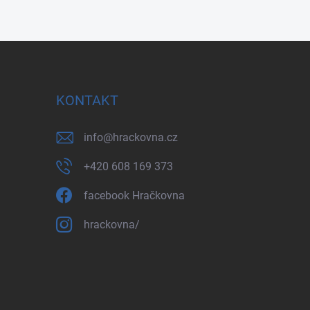
KONTAKT
info
@
hrackovna.cz
+420 608 169 373
facebook Hračkovna
hrackovna/