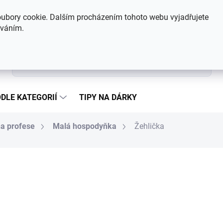
Hodnocení obchodu
Kontakty
ubory cookie. Dalším procházením tohoto webu vyjadřujete
íváním.
Hledat
DLE KATEGORIÍ
TIPY NA DÁRKY
na profese
Malá hospodyňka
Žehlička
199 Kč
Měrná cena:
SKLADEM
MŮŽEME DORUČIT DO:
7.8