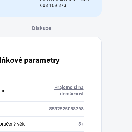
608 169 373 .
Diskuze
lňkové parametry
Hrajeme si na
rie
:
domácnost
8592525058298
ručený věk
:
3+