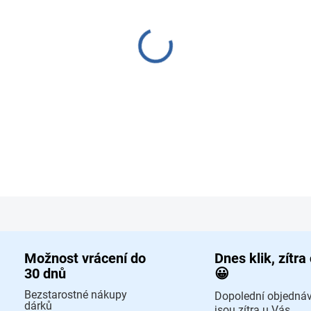
−
+
Dětská žehlička pro malé h
DETAILNÍ INFORMACE
ZEPTAT SE
HLÍD
Možnost vrácení do
Dnes klik, zítra
30 dnů
😀
Bezstarostné nákupy
Dopolední objedná
dárků
jsou zítra u Vás