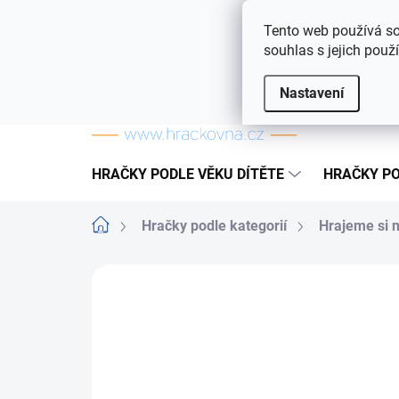
Přejít na obsah
Doprava a platba
Často kladené otázky
Tento web používá so
souhlas s jejich použ
Nastavení
HRAČKY PODLE VĚKU DÍTĚTE
HRAČKY PO
Domů
Hračky podle kategorií
Hrajeme si 
ZNAČKA:
HM STUDIO