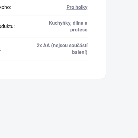
koho
:
Pro holky
Kuchyňky, dílna a
oduktu
:
profese
2x AA (nejsou součástí
:
balení)