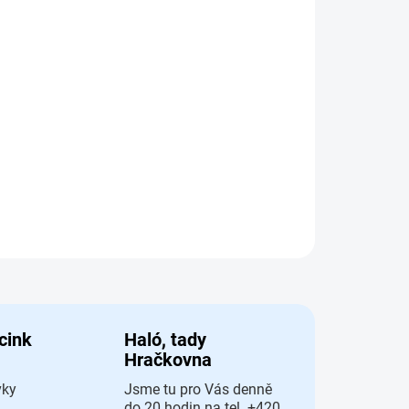
Přidat do košíku
ospodyňky
AT
 cink
Haló, tady
Hračkovna
vky
Jsme tu pro Vás denně
do 20 hodin na tel. +420