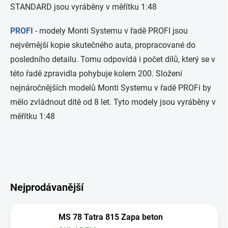
STANDARD jsou vyráběny v měřítku 1:48
PROFI
- modely Monti Systemu v řadě PROFI jsou
nejvěrnější kopie skutečného auta, propracované do
posledního detailu. Tomu odpovídá i počet dílů, který se v
této řadě zpravidla pohybuje kolem 200. Složení
nejnáročnějších modelů Monti Systemu v řadě PROFi by
mělo zvládnout dítě od 8 let. Tyto modely jsou vyráběny v
měřítku 1:48
Nejprodávanější
MS 78 Tatra 815 Zapa beton