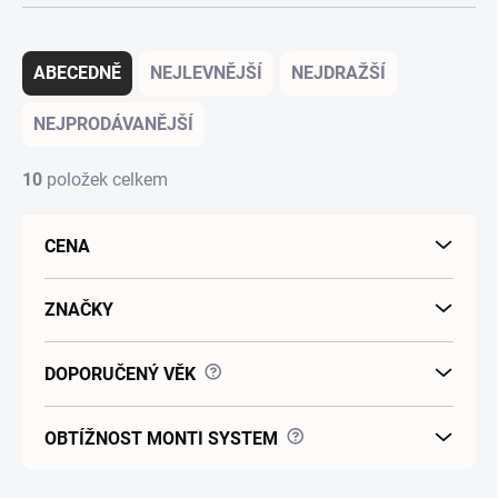
Řazení produktů
ABECEDNĚ
NEJLEVNĚJŠÍ
NEJDRAŽŠÍ
NEJPRODÁVANĚJŠÍ
10
položek celkem
CENA
ZNAČKY
?
DOPORUČENÝ VĚK
?
OBTÍŽNOST MONTI SYSTEM