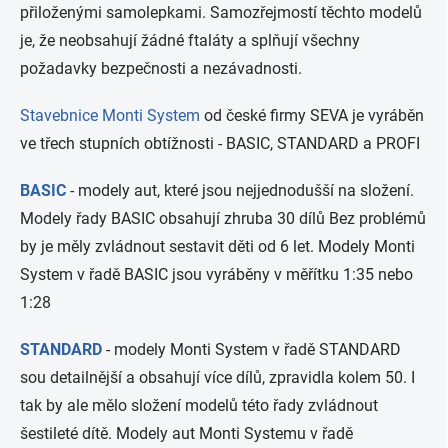
přiloženými samolepkami. Samozřejmostí těchto modelů
je, že neobsahují žádné ftaláty a splňují všechny
požadavky bezpečnosti a nezávadnosti.
Stavebnice Monti System
od české firmy SEVA je vyráběn
ve třech stupních obtížnosti - BASIC, STANDARD a PROFI
BASIC
- modely aut, které jsou nejjednodušší na složení.
Modely řady BASIC obsahují zhruba 30 dílů Bez problémů
by je měly zvládnout sestavit děti od 6 let. Modely Monti
System v řadě BASIC jsou vyráběny v měřítku 1:35 nebo
1:28
STANDARD
- modely Monti System v řadě STANDARD
sou detailnější a obsahují více dílů, zpravidla kolem 50. I
tak by ale mělo složení modelů této řady zvládnout
šestileté dítě. Modely aut Monti Systemu v řadě