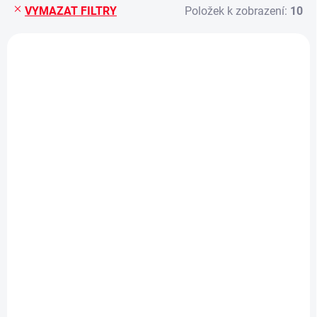
VYMAZAT FILTRY
Položek k zobrazení:
10
Výpis produktů
SKLADEM
SKLADEM
MS 26 - Europetrol
MS 39 - Autorodeo
Western star
trailer
666 Kč
522 Kč
Do košíku
Do košíku
Stavebnice Monti
Stavebnice Monti
System 26 Europetrol
System 39 - Autorodeo