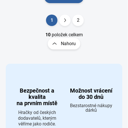
Ovládací prvky výpisu
1
2
Stránkování
10
položek celkem
Nahoru
Bezpečnost a
Možnost vrácení
kvalita
do 30 dnů
na prvním místě
Bezstarostné nákupy
dárků
Hračky od českých
dodavatelů, kterým
věříme jako rodiče.