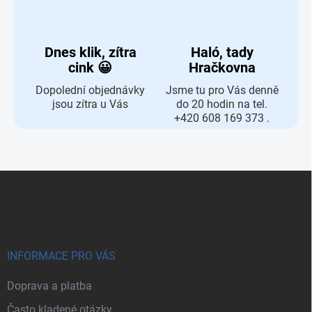
Dnes klik, zítra
Haló, tady
cink 😀
Hračkovna
Dopolední objednávky
Jsme tu pro Vás denně
jsou zítra u Vás
do 20 hodin na tel.
+420 608 169 373 .
Zápatí
INFORMACE PRO VÁS
Doprava a platba
Často kladené otázky