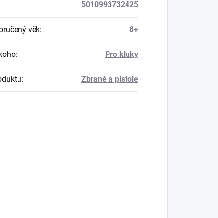
5010993732425
ručený věk
:
8+
koho
:
Pro kluky
oduktu
:
Zbraně a pistole