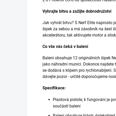
Vyhrajte bitvu a zažijte dobrodružství
Jak vyhrát bitvu? S Nerf Elite naprosto j
šipek za sebou a má zásobník na šest šip
akcelerátoru, tak aktivujete motor a stis
Co vše vás čeká v balení
Balení obsahuje 12 originálních šipek Ne
jako náhradní munici. Dokonce najdete t
se dodává s klipem pro rychlonabíjení. St
dávejte pozor - určitě doporučujeme nosi
Specifikace:
Plastová pistole, k fungování je po
součástí balení
Balení obsahuje blástr, dalekohled