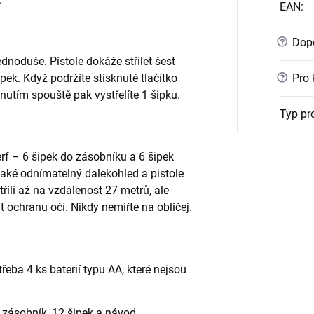
EAN
:
?
Dopo
ednoduše. Pistole dokáže střílet šest
?
ek. Když podržíte stisknuté tlačítko
Pro 
knutím spouště pak vystřelíte 1 šipku.
Typ pr
rf – 6 šipek do zásobníku a 6 šipek
aké odnímatelný dalekohled a pistole
řílí až na vzdálenost 27 metrů, ale
t ochranu očí. Nikdy nemiřte na obličej.
třeba 4 ks baterií typu AA, které nejsou
, zásobník, 12 šipek a návod