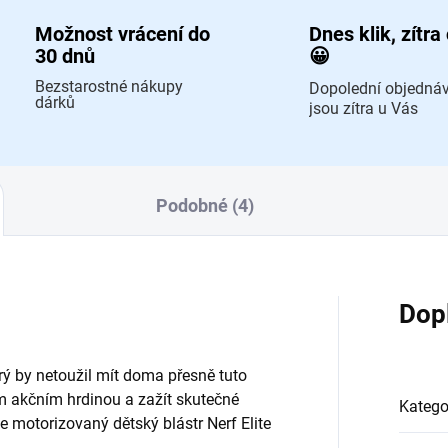
Možnost vrácení do
Dnes klik, zítra
30 dnů
😀
Bezstarostné nákupy
Dopolední objedná
dárků
jsou zítra u Vás
Podobné (4)
Dop
erý by netoužil mít doma přesně tuto
ým akčním hrdinou a zažít skutečné
Katego
e motorizovaný dětský blástr Nerf Elite
.