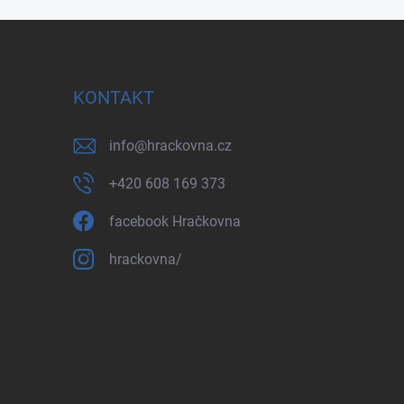
KONTAKT
info
@
hrackovna.cz
+420 608 169 373
facebook Hračkovna
hrackovna/