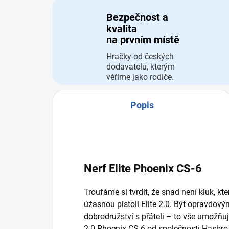
Bezpečnost a
kvalita
na prvním místě
Hračky od českých
dodavatelů, kterým
věříme jako rodiče.
Popis
Nerf Elite Phoenix CS-6
Troufáme si tvrdit, že snad není kluk, kt
úžasnou pistoli Elite 2.0. Být opravdov
dobrodružství s přáteli – to vše umožňuj
2.0 Phoenix CS-6 od společnosti Hasbro