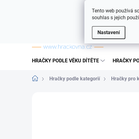
Přejít na obsah
Doprava a platba
Často kladené otázky
Tento web používá so
souhlas s jejich použ
Nastavení
HRAČKY PODLE VĚKU DÍTĚTE
HRAČKY PO
Domů
Hračky podle kategorií
Hračky pro 
ZNAČKA:
HASBRO