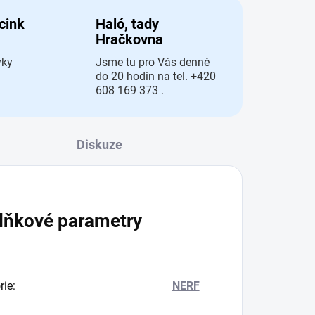
 cink
Haló, tady
Hračkovna
vky
Jsme tu pro Vás denně
do 20 hodin na tel. +420
608 169 373 .
Diskuze
lňkové parametry
rie
:
NERF