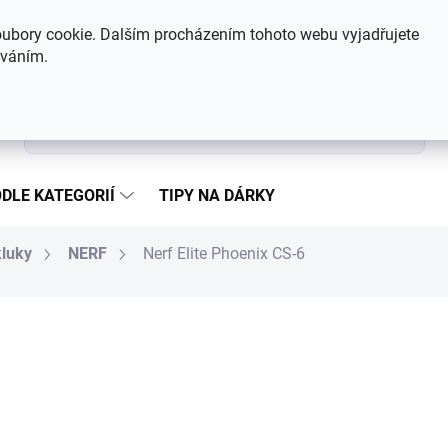
Hodnocení obchodu
Kontakty
ubory cookie. Dalším procházením tohoto webu vyjadřujete
íváním.
Hledat
DLE KATEGORIÍ
TIPY NA DÁRKY
kluky
NERF
Nerf Elite Phoenix CS-6
755 Kč
Měrná cena:
MOMENTÁLNĚ NEDOSTUP
MOŽNOSTI DORUČENÍ