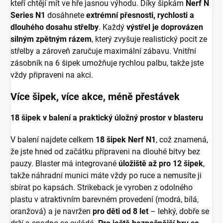
kteří chtějí mít ve hře jasnou výhodu. Díky šipkám
Nerf N
Series N1
dosáhnete
extrémní přesnosti, rychlosti a
dlouhého dosahu střelby
. Každý
výstřel je doprovázen
silným zpětným rázem
, který zvyšuje realistický pocit ze
střelby a zároveň zaručuje maximální zábavu. Vnitřní
zásobník na 6 šipek umožňuje rychlou palbu, takže jste
vždy připraveni na akci.
Více šipek, více akce, méně přestávek
18 šipek v balení a praktický úložný prostor v blasteru
V balení najdete celkem
18 šipek Nerf N1
, což znamená,
že jste hned od začátku připraveni na dlouhé bitvy bez
pauzy. Blaster má integrované
úložiště až pro 12 šipek
,
takže náhradní munici máte vždy po ruce a nemusíte ji
sbírat po kapsách. Strikeback je vyroben z odolného
plastu v atraktivním barevném provedení (modrá, bílá,
oranžová) a je navržen
pro děti od 8 let
– lehký, dobře se