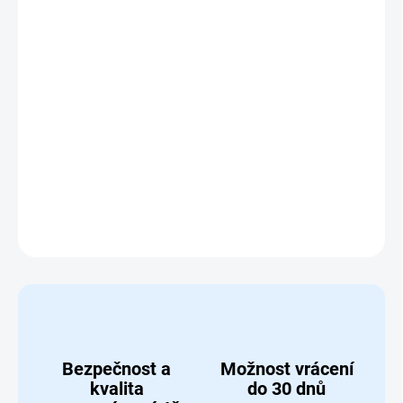
Nerf N Series Strikeback je výkonný blaster s extrémní
přesností, rychlostí a silným zpětným rázem – ideální
pro akční hru dětí od 8 let.
Vnitřní zásobník na 6 šipek a
18 šipek Nerf N1 v balení zaručují dlouhou zábavu bez
přestávek.
Kompatibilní pouze se šipkami Nerf N Series
N1 – pro maximální výkon a bezpečnou hru doma i
venku.
DETAILNÍ INFORMACE
ZEPTAT SE
HLÍDAT
Bezpečnost a
Možnost vrácení
kvalita
do 30 dnů