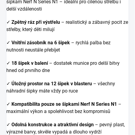
šipkám Nerf N Series N1 – ideální pro cílenou střelbu i
delší vzdálenosti
✓
Z
pětný ráz při výstřelu
– realistický a zábavný pocit ze
střelby, který děti milují
✓
Vnitřní zásobník na 6 šipek
– rychlá palba bez
nutnosti neustále přebíjet
✓
18 šipek v balení
– dostatek munice pro delší bitvy
hned od prvního dne
✓
Úložný prostor na 12 šipek v blasteru
– všechny
náhradní šipky máte vždy po ruce
✓
Kompatibilita pouze se šipkami Nerf N Series N1
–
maximální výkon a spolehlivost bez kompromisů
✓
Odolná konstrukce a atraktivní design
– pevný plast,
výrazné barvy, skvěle vypadá a dlouho vydrží