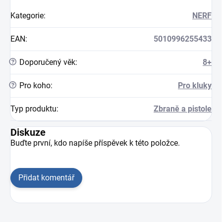
Kategorie
:
NERF
EAN
:
5010996255433
?
Doporučený věk
:
8+
?
Pro koho
:
Pro kluky
Typ produktu
:
Zbraně a pistole
Diskuze
Buďte první, kdo napíše příspěvek k této položce.
Přidat komentář