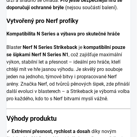
drží a snadno se ovládá.
Pro ještě bezpečnější hru se
doporučují ochranné brýle
(nejsou součástí balení).
Vytvořený pro Nerf profíky
Kompatibilita N Series a výbava pro skutečné hráče
Blaster
Nerf N Series Strikeback
je
kompatibilní pouze
se šipkami Nerf N Series N1
, což zajišťuje maximální
výkon, stabilní let a přesnost – ideální pro hráče, kteří
chtějí mít ve hře jasnou výhodu. Je skvělý pro souboje
jeden na jednoho, týmové bitvy i propracované Nerf
arény. Značka Nerf, od tvůrců pěnových šipek, zde přináší
další evoluci v blasterech – a Strikeback je výborná volba
pro každého, kdo to s Nerf bitvami myslí vážně.
Výhody produktu
✓
Extrémní přesnost, rychlost a dosah
díky novým