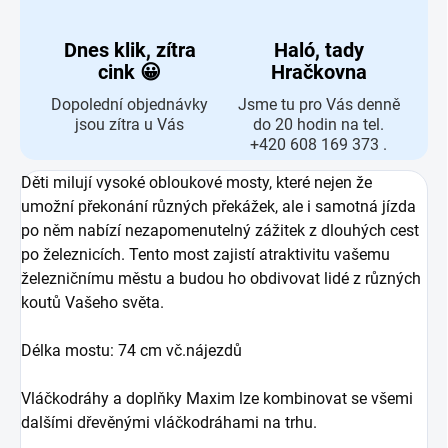
Dnes klik, zítra
Haló, tady
cink 😀
Hračkovna
Dopolední objednávky
Jsme tu pro Vás denně
jsou zítra u Vás
do 20 hodin na tel.
+420 608 169 373 .
Děti milují vysoké obloukové mosty, které nejen že
umožní překonání různých překážek, ale i samotná jízda
po něm nabízí nezapomenutelný zážitek z dlouhých cest
po železnicích. Tento most zajistí atraktivitu vašemu
železničnímu městu a budou ho obdivovat lidé z různých
koutů Vašeho světa.
Délka mostu: 74 cm vč.nájezdů
Vláčkodráhy a doplňky Maxim lze kombinovat se všemi
dalšími dřevěnými vláčkodráhami na trhu.