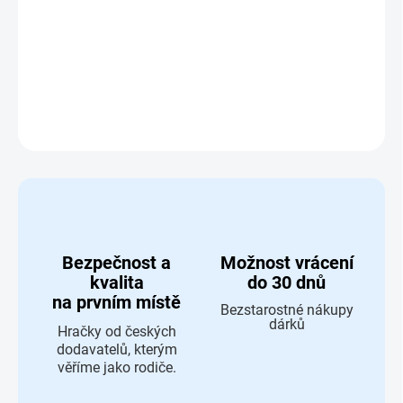
Obloukový most Maxim 50972
DETAILNÍ INFORMACE
ZEPTAT SE
HLÍDAT
Bezpečnost a
Možnost vrácení
kvalita
do 30 dnů
na prvním místě
Bezstarostné nákupy
dárků
Hračky od českých
dodavatelů, kterým
věříme jako rodiče.