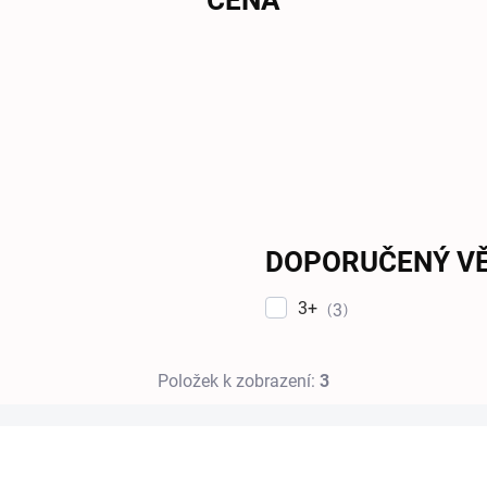
CENA
DOPORUČENÝ V
3+
3
Položek k zobrazení:
3