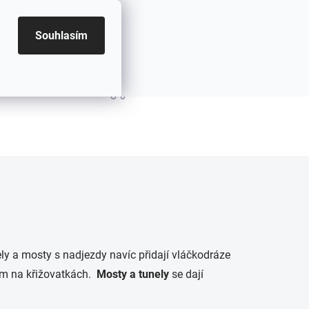
Souhlasím
PRÁZDNÝ KOŠÍK
NÁKUPNÍ KOŠÍK
ely a mosty s nadjezdy navíc přidají vláčkodráze
kám na křižovatkách.
Mosty a tunely
se dají