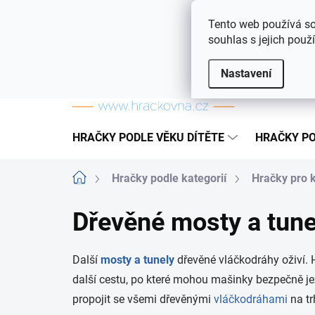
Přejít na obsah
Doprava a platba
Často kladené otázky
Tento web používá so
souhlas s jejich použ
Nastavení
HRAČKY PODLE VĚKU DÍTĚTE
HRAČKY PO
Domů
Hračky podle kategorií
Hračky pro 
Dřevěné mosty a tune
Další
mosty a tunely
dřevěné vláčkodráhy oživí. H
další cestu, po které mohou mašinky bezpečně je
propojit se všemi dřevěnými
vláčkodráhami
na tr