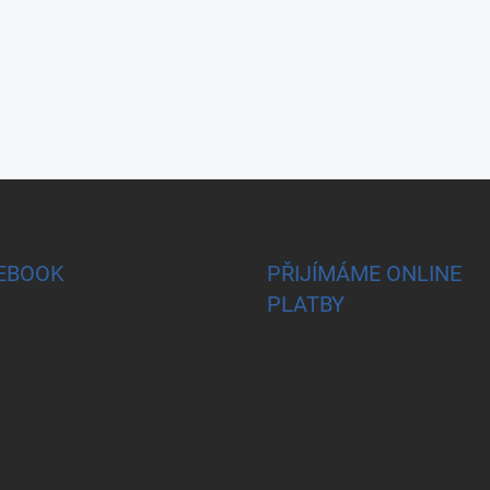
EBOOK
PŘIJÍMÁME ONLINE
PLATBY