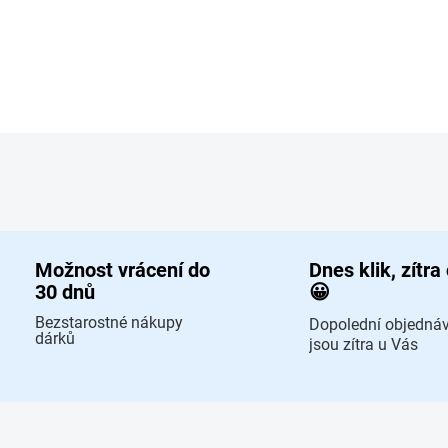
Ovládací prvky výpisu
Možnost vrácení do
Dnes klik, zítra
30 dnů
😀
Bezstarostné nákupy
Dopolední objedná
dárků
jsou zítra u Vás