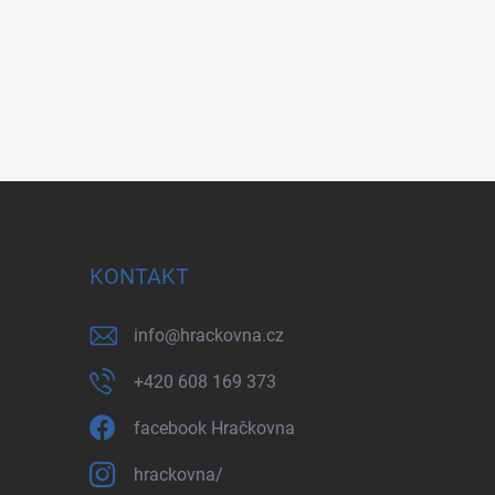
KONTAKT
info
@
hrackovna.cz
+420 608 169 373
facebook Hračkovna
hrackovna/