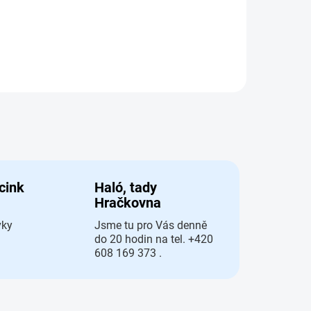
 cink
Haló, tady
Hračkovna
vky
Jsme tu pro Vás denně
do 20 hodin na tel. +420
608 169 373 .