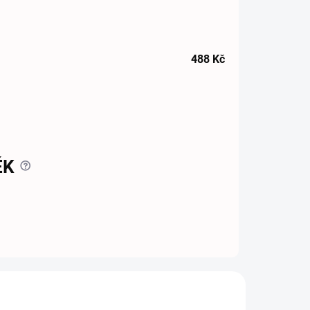
488
Kč
?
ĚK