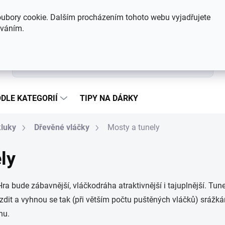
Hodnocení obchodu
Kontakty
ubory cookie. Dalším procházením tohoto webu vyjadřujete
íváním.
Hledat
DLE KATEGORIÍ
TIPY NA DÁRKY
kluky
Dřevěné vláčky
Mosty a tunely
ly
ra bude zábavnější, vláčkodráha atraktivnější i tajuplnější. Tun
zdit a vyhnou se tak (při větším počtu puštěných vláčků) sráž
hu.