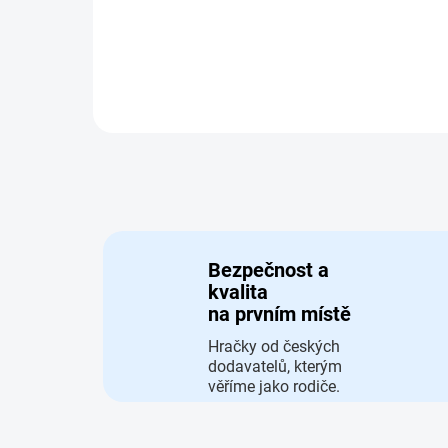
nájezdy (2 nižší a 2...
Bezpečnost a
kvalita
na prvním místě
Hračky od českých
dodavatelů, kterým
věříme jako rodiče.