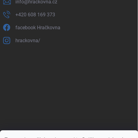
info
@
hrackovna.cz
+420 608 169 373
facebook Hračkovna
hrackovna/