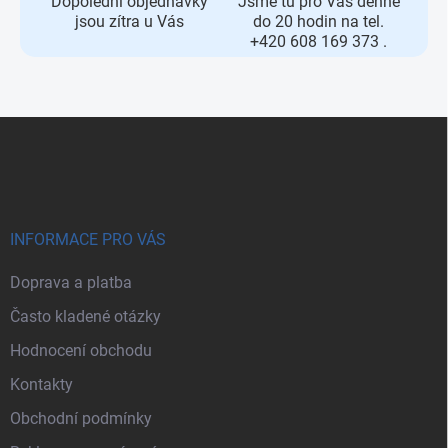
Dopolední objednávky
Jsme tu pro Vás denně
jsou zítra u Vás
do 20 hodin na tel.
+420 608 169 373 .
Zápatí
INFORMACE PRO VÁS
Doprava a platba
Často kladené otázky
Hodnocení obchodu
Kontakty
Obchodní podmínky