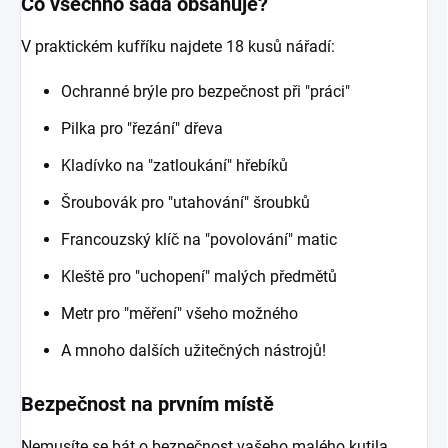
Co všechno sada obsahuje?
V praktickém kufříku najdete 18 kusů nářadí:
Ochranné brýle pro bezpečnost při "práci"
Pilka pro "řezání" dřeva
Kladívko na "zatloukání" hřebíků
Šroubovák pro "utahování" šroubků
Francouzský klíč na "povolování" matic
Kleště pro "uchopení" malých předmětů
Metr pro "měření" všeho možného
A mnoho dalších užitečných nástrojů!
Bezpečnost na prvním místě
Nemusíte se bát o bezpečnost vašeho malého kutila.