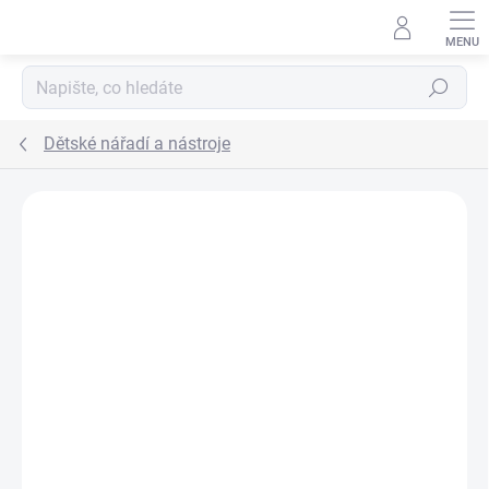
Přejít na obsah
Hledat
Dětské nářadí a nástroje
ZNAČKA:
TEDDIES