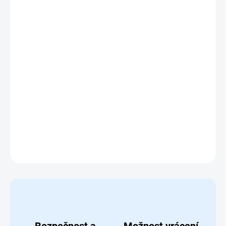
DORUČIT DO:
10.8.2026
MOŽNOSTI
DORUČENÍ
−
+
Přidat do košíku
Sada plastového nářadí 18ks v
kufříku 32x16x16cm
DETAILNÍ INFORMACE
ZEPTAT SE
HLÍDAT