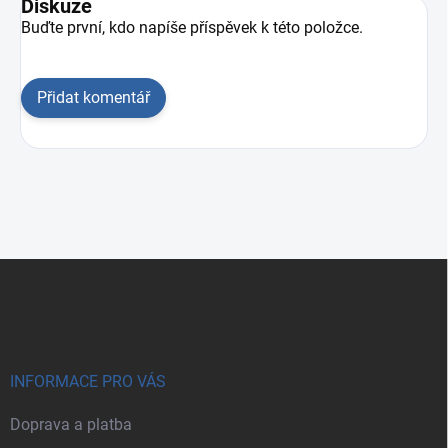
Diskuze
Buďte první, kdo napíše příspěvek k této položce.
Přidat komentář
Zápatí
INFORMACE PRO VÁS
Doprava a platba