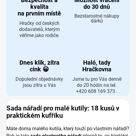
Bezpečnost a
Možnost vrácení
kvalita
do 30 dnů
na prvním místě
Bezstarostné nákupy
dárků
Hračky od českých
dodavatelů, kterým
věříme jako rodiče.
Dnes klik, zítra
Haló, tady
cink 😀
Hračkovna
Dopolední objednávky
Jsme tu pro Vás denně
jsou zítra u Vás
do 20 hodin na tel.
+420 608 169 373 .
Sada nářadí pro malé kutily: 18 kusů v
praktickém kufříku
Máte doma malého kutila, který touží po vlastním nářadí?
Pak je tato
sada plastového nářadí
přesně to, co hledáte!