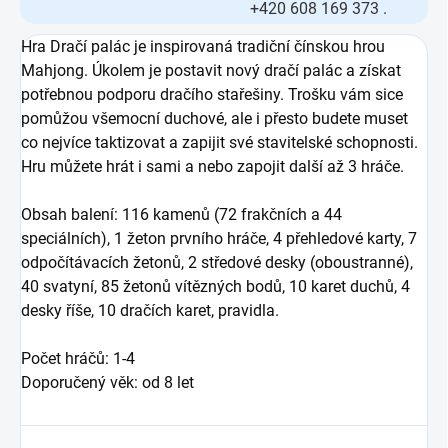
+420 608 169 373 .
Hra Dračí palác je inspirovaná tradiční čínskou hrou
Mahjong. Úkolem je postavit nový dračí palác a získat
potřebnou podporu dračího stařešiny. Trošku vám sice
pomůžou všemocní duchové, ale i přesto budete muset
co nejvíce taktizovat a zapijit své stavitelské schopnosti.
Hru můžete hrát i sami a nebo zapojit další až 3 hráče.
Obsah balení: 116 kamenů (72 frakčních a 44
speciálních), 1 žeton prvního hráče, 4 přehledové karty, 7
odpočítávacích žetonů, 2 středové desky (oboustranné),
40 svatyní, 85 žetonů vítězných bodů, 10 karet duchů, 4
desky říše, 10 dračích karet, pravidla.
Počet hráčů: 1-4
Doporučený věk: od 8 let