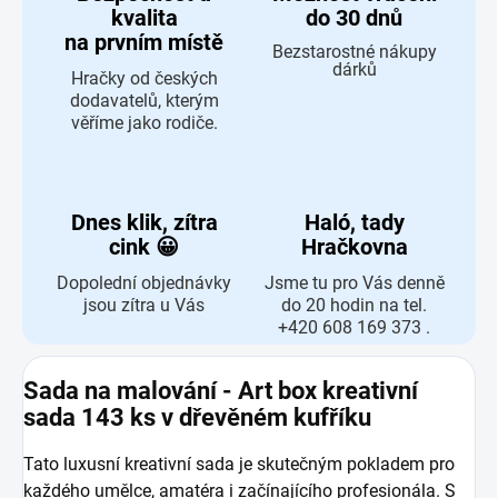
kvalita
do 30 dnů
na prvním místě
Bezstarostné nákupy
dárků
Hračky od českých
dodavatelů, kterým
věříme jako rodiče.
Dnes klik, zítra
Haló, tady
cink 😀
Hračkovna
Dopolední objednávky
Jsme tu pro Vás denně
jsou zítra u Vás
do 20 hodin na tel.
+420 608 169 373 .
Sada na malování - Art box kreativní
sada 143 ks v dřevěném kufříku
Tato luxusní kreativní sada je skutečným pokladem pro
každého umělce, amatéra i začínajícího profesionála. S