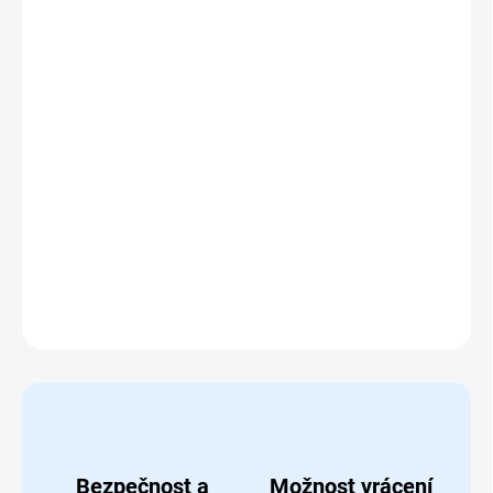
MOŽNOSTI
DORUČENÍ
Objevte svůj umělecký talent s
kompletní sadou 143
výtvarných potřeb
v elegantním dřevěném kufříku.
Obsahuje pastelky, voskovky, vodové barvy, štětce a další
pomůcky pro kreslení a malování.
Ideální pro domácí
tvoření, školní projekty nebo umělecké aktivity na
cestách, vhodné pro děti od 14 let a dospělé
.
DETAILNÍ INFORMACE
ZEPTAT SE
HLÍDAT
Bezpečnost a
Možnost vrácení