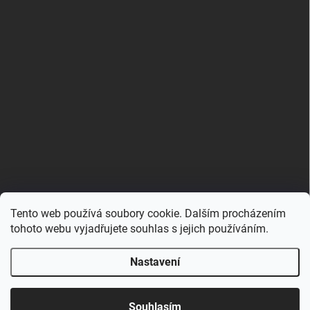
Tento web používá soubory cookie. Dalším procházením
Zboží.cz
Heureka.cz
Porovnávač.cz
tohoto webu vyjadřujete souhlas s jejich používáním.
Nastavení
Copyright 2026
Hračkovna.cz
. Všechna práva vyhrazena.
Upravit nastavení cookies
Souhlasím