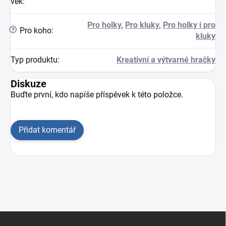
věk
:
Pro holky
,
Pro kluky
,
Pro holky i pro
?
Pro koho
:
kluky
Typ produktu
:
Kreativní a výtvarné hračky
Diskuze
Buďte první, kdo napíše příspěvek k této položce.
Přidat komentář
Zápatí