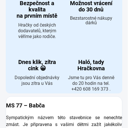
Bezpečnost a
Možnost vrácení
kvalita
do 30 dnů
na prvním místě
Bezstarostné nákupy
dárků
Hračky od českých
dodavatelů, kterým
věříme jako rodiče.
Dnes klik, zítra
Haló, tady
cink 😀
Hračkovna
Dopolední objednávky
Jsme tu pro Vás denně
jsou zítra u Vás
do 20 hodin na tel.
+420 608 169 373 .
MS 77 – Babča
Sympatickým názvem této stavebnice se nenechte
zmást. Je připravena s vašimi dětmi zažít jakékoliv