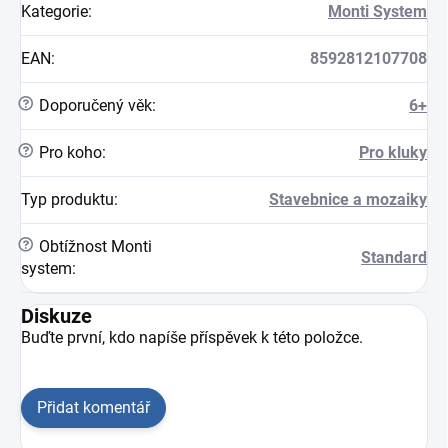
Kategorie
:
Monti System
EAN
:
8592812107708
?
Doporučený věk
:
6+
?
Pro koho
:
Pro kluky
Typ produktu
:
Stavebnice a mozaiky
?
Obtížnost Monti
Standard
system
:
Diskuze
Buďte první, kdo napíše příspěvek k této položce.
Přidat komentář