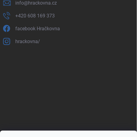
info
@
hrackovna.cz
+420 608 169 373
facebook Hračkovna
hrackovna/