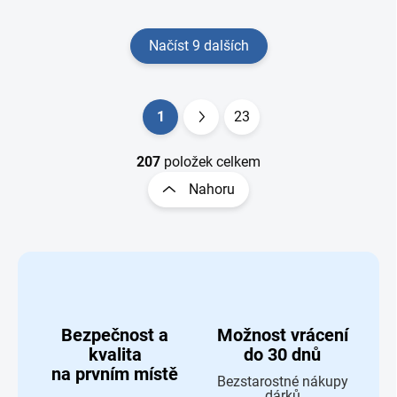
Načíst 9 dalších
Ovládací prvky výpisu
1
23
Stránkování
207
položek celkem
Nahoru
Bezpečnost a
Možnost vrácení
kvalita
do 30 dnů
na prvním místě
Bezstarostné nákupy
dárků