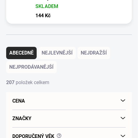
SKLADEM
144 Kč
Řazení produktů
ABECEDNĚ
NEJLEVNĚJŠÍ
NEJDRAŽŠÍ
NEJPRODÁVANĚJŠÍ
207
položek celkem
CENA
ZNAČKY
?
DOPORUČENÝ VĚK