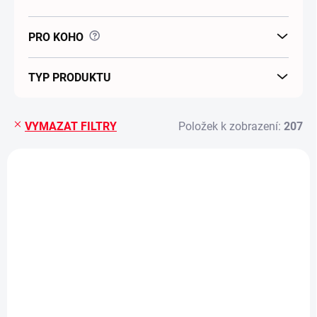
?
PRO KOHO
TYP PRODUKTU
VYMAZAT FILTRY
Položek k zobrazení:
207
Výpis produktů
SKLADEM
SKLADEM
2 RC tanky - tanková
20cm rovné koleje -