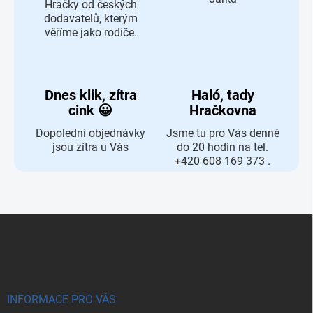
Hračky od českých
dodavatelů, kterým
věříme jako rodiče.
Dnes klik, zítra
Haló, tady
cink 😀
Hračkovna
Dopolední objednávky
Jsme tu pro Vás denně
jsou zítra u Vás
do 20 hodin na tel.
+420 608 169 373 .
Zápatí
INFORMACE PRO VÁS