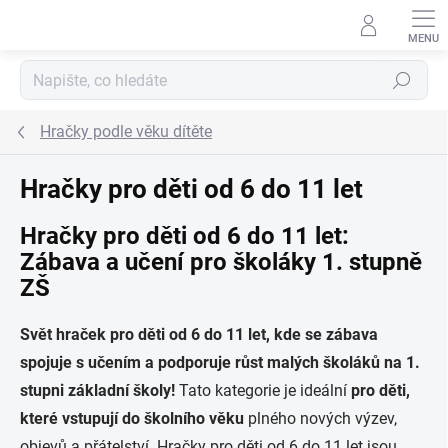
Přejít na obsah
Hledat
Hračky podle věku dítěte
Hračky pro děti od 6 do 11 let
Hračky pro děti od 6 do 11 let:
Zábava a učení pro školáky 1. stupně
ZŠ
Svět hraček pro děti od 6 do 11 let, kde se zábava
spojuje s učením a podporuje růst malých školáků na 1.
stupni základní školy!
Tato kategorie je ideální
pro děti,
které vstupují do školního věku
plného nových výzev,
objevů a přátelství. Hračky pro děti od 6 do 11 let jsou