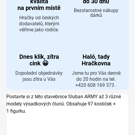
kvalita
do 30 dnů
na prvním místě
Bezstarostné nákupy
dárků
Hračky od českých
dodavatelů, kterým
věříme jako rodiče.
Dnes klik, zítra
Haló, tady
cink 😀
Hračkovna
Dopolední objednávky
Jsme tu pro Vás denně
jsou zítra u Vás
do 20 hodin na tel.
+420 608 169 373 .
Postavte si z této stavebnice Sluban ARMY až 3 různé
modely výsadkových člunů. Obsahuje 97 kostiček +
1 figurku.