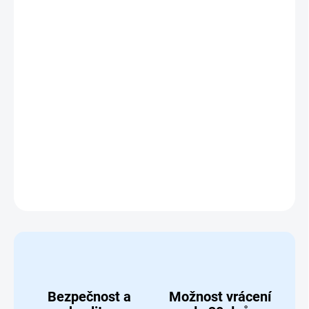
DORUČIT DO:
6.8.2026
MOŽNOSTI
DORUČENÍ
−
+
Přidat do košíku
Stavebnice Sluban ARMY 3v1 Výsadkový člun
DETAILNÍ INFORMACE
ZEPTAT SE
HLÍDAT
Bezpečnost a
Možnost vrácení