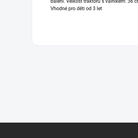
balení. Velkost traktoru s valníkem: 3
Vhodné pro děti od 3 let
Zápatí