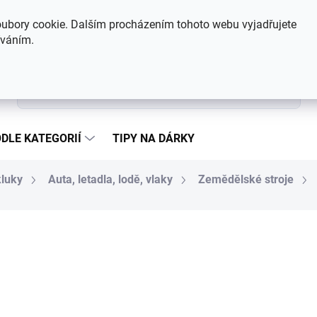
Hodnocení obchodu
Kontakty
ubory cookie. Dalším procházením tohoto webu vyjadřujete
íváním.
Hledat
DLE KATEGORIÍ
TIPY NA DÁRKY
kluky
Auta, letadla, lodě, vlaky
Zemědělské stroje
266 Kč
Měrná cena:
MOMENTÁLNĚ NEDOSTUP
MOŽNOSTI DORUČENÍ