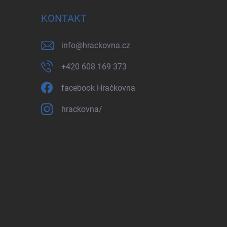
KONTAKT
info
@
hrackovna.cz
+420 608 169 373
facebook Hračkovna
hrackovna/