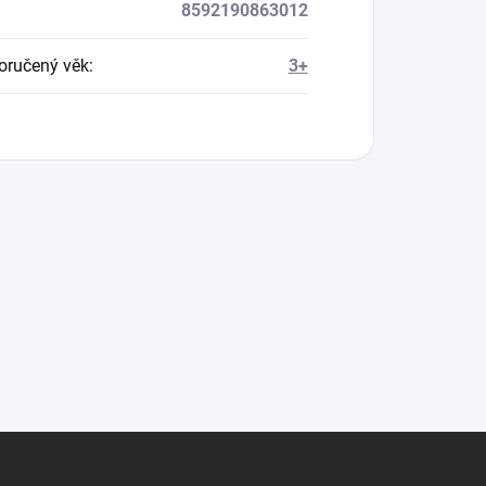
8592190863012
ručený věk
:
3+