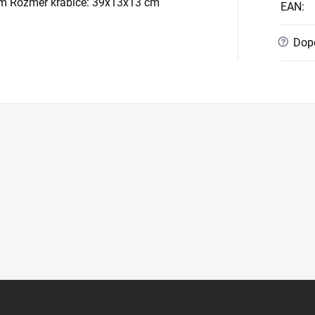
6 cm Rozměr krabice: 39x13x13 cm
EAN
:
?
Dopo