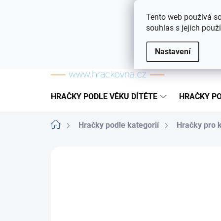
Přejít na obsah
Doprava a platba
Často kladené otázky
Tento web používá so
souhlas s jejich použ
Nastavení
HRAČKY PODLE VĚKU DÍTĚTE
HRAČKY PO
Domů
Hračky podle kategorií
Hračky pro 
ZNAČKA:
TEDDIES