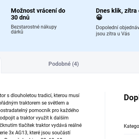
Možnost vrácení do
Dnes klik, zítra
30 dnů
😀
Bezstarostné nákupy
Dopolední objedná
dárků
jsou zítra u Vás
Podobné (4)
r s dlouholetou tradicí, kterou musí
Dop
pořádným traktorem se světlem a
postradatelný pomocník pro každého
pojit a traktor využít k dalším
čknutím tlačítek traktor vydává reálné
Katego
erie 3x AG13, které jsou součástí