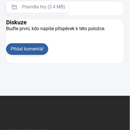
Pravidla hry (3.4 MB)
Diskuze
Buďte první, kdo napíše příspěvek k této položce.
Přidat komentář
Zápatí