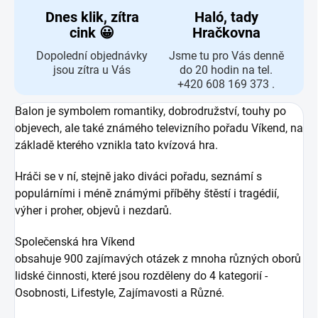
Dnes klik, zítra
Haló, tady
cink 😀
Hračkovna
Dopolední objednávky
Jsme tu pro Vás denně
jsou zítra u Vás
do 20 hodin na tel.
+420 608 169 373 .
Balon je symbolem romantiky, dobrodružství, touhy po
objevech, ale také známého televizního pořadu Víkend, na
základě kterého vznikla tato kvízová hra.
Hráči se v ní, stejně jako diváci pořadu, seznámí s
populárními i méně známými příběhy štěstí i tragédií,
výher i proher, objevů i nezdarů.
Společenská hra Víkend
obsahuje 900 zajímavých otázek z mnoha různých oborů
lidské činnosti, které jsou rozděleny do 4 kategorií -
Osobnosti, Lifestyle, Zajímavosti a Různé.