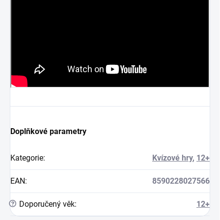
Doplňkové parametry
Kategorie
:
Kvízové hry
,
12+
EAN
:
8590228027566
?
Doporučený věk
:
12+