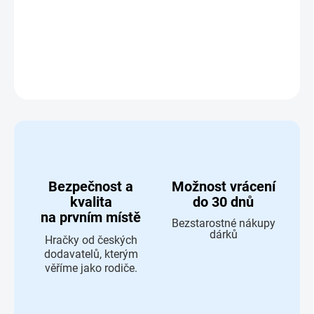
Kvízová hra Víkend
DETAILNÍ INFORMACE
ZEPTAT SE
HLÍDAT
Bezpečnost a
Možnost vrácení
kvalita
do 30 dnů
na prvním místě
Bezstarostné nákupy
dárků
Hračky od českých
dodavatelů, kterým
věříme jako rodiče.