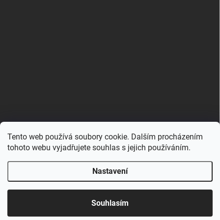
Tento web používá soubory cookie. Dalším procházením
Zboží.cz
Heureka.cz
Porovnávač.cz
tohoto webu vyjadřujete souhlas s jejich používáním.
Nastavení
Copyright 2026
Hračkovna.cz
. Všechna práva vyhrazena.
Upravit nastavení cookies
Souhlasím
Vytvořil Shoptet