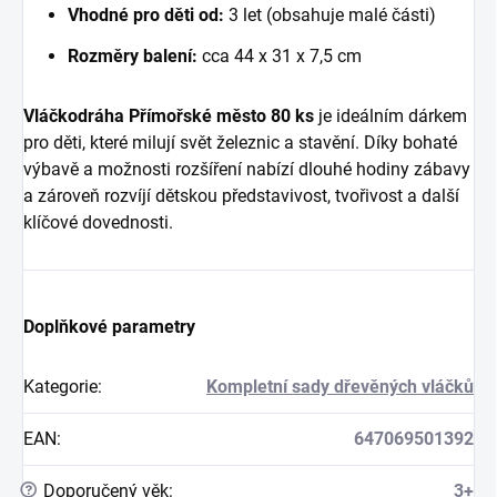
Vhodné pro děti od:
3 let (obsahuje malé části)
Rozměry balení:
cca 44 x 31 x 7,5 cm
Vláčkodráha Přímořské město 80 ks
je ideálním dárkem
pro děti, které milují svět železnic a stavění. Díky bohaté
výbavě a možnosti rozšíření nabízí dlouhé hodiny zábavy
a zároveň rozvíjí dětskou představivost, tvořivost a další
klíčové dovednosti.
Doplňkové parametry
Kategorie
:
Kompletní sady dřevěných vláčků
EAN
:
647069501392
?
Doporučený věk
:
3+