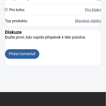
?
Pro koho
:
Pro kluky
Typ produktu
:
Dřevěné vláčky
Diskuze
Buďte první, kdo napíše příspěvek k této položce.
Přidat komentář
Zápatí