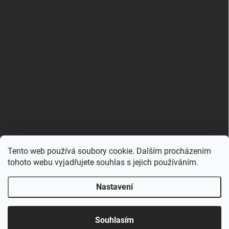
Tento web používá soubory cookie. Dalším procházením
Zboží.cz
Heureka.cz
Porovnávač.cz
tohoto webu vyjadřujete souhlas s jejich používáním.
Nastavení
Copyright 2026
Hračkovna.cz
. Všechna práva vyhrazena.
Upravit nastavení cookies
Souhlasím