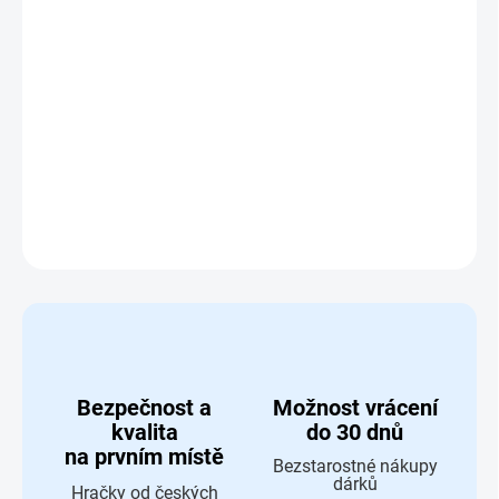
Zvířata 1 je interaktivní elektrická hra pro děti od 6 let
,
která učí rozpoznávat a pojmenovávat 80 zvířat z přírody.
Hra obsahuje 16 karet s obrázky zvířat a rozsvícené diody
jako okamžitou zpětnou vazbu. Ideální pro rozvoj paměti,
logického myšlení a poznávání přírodníhy.
DETAILNÍ INFORMACE
ZEPTAT SE
HLÍDAT
Bezpečnost a
Možnost vrácení
kvalita
do 30 dnů
na prvním místě
Bezstarostné nákupy
dárků
Hračky od českých