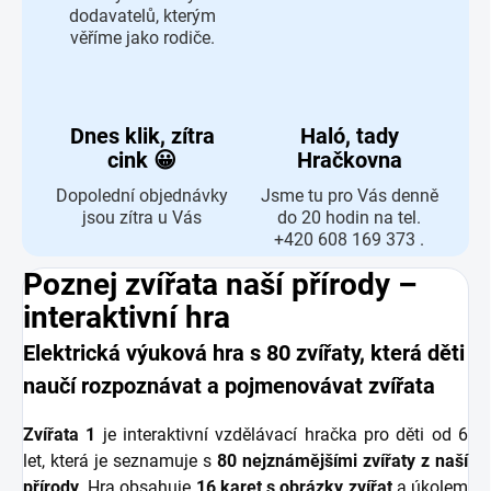
dodavatelů, kterým
věříme jako rodiče.
Dnes klik, zítra
Haló, tady
cink 😀
Hračkovna
Dopolední objednávky
Jsme tu pro Vás denně
jsou zítra u Vás
do 20 hodin na tel.
+420 608 169 373 .
Poznej zvířata naší přírody –
interaktivní hra
Elektrická výuková hra s 80 zvířaty, která děti
naučí rozpoznávat a pojmenovávat zvířata
Zvířata 1
je interaktivní vzdělávací hračka pro děti od 6
let, která je seznamuje s
80 nejznámějšími zvířaty z naší
přírody
. Hra obsahuje
16 karet s obrázky zvířat
a úkolem