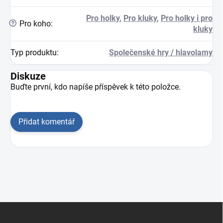
Pro holky
,
Pro kluky
,
Pro holky i pro
?
Pro koho
:
kluky
Typ produktu
:
Společenské hry / hlavolamy
Diskuze
Buďte první, kdo napíše příspěvek k této položce.
Přidat komentář
Zápatí