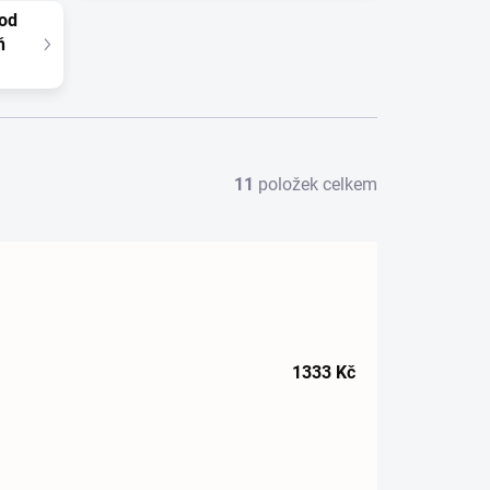
 od
ň
11
položek celkem
1333
Kč