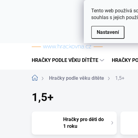
Přejít na obsah
Doprava a platba
Často kladené otázky
Tento web používá so
souhlas s jejich použ
Nastavení
HRAČKY PODLE VĚKU DÍTĚTE
HRAČKY PO
Domů
Hračky podle věku dítěte
1,5+
1,5+
Hračky pro děti do
1 roku