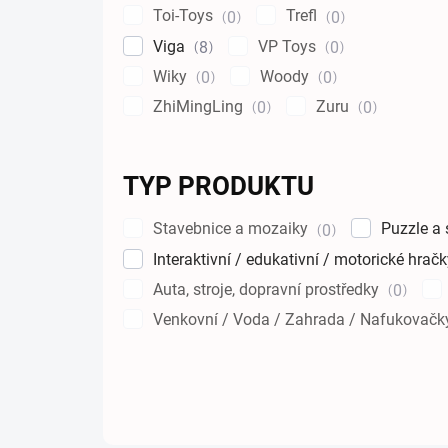
Toi-Toys
Trefl
0
0
Viga
VP Toys
8
0
Wiky
Woody
0
0
ZhiMingLing
Zuru
0
0
TYP PRODUKTU
Stavebnice a mozaiky
Puzzle a
0
Interaktivní / edukativní / motorické hrač
Auta, stroje, dopravní prostředky
0
Venkovní / Voda / Zahrada / Nafukovač