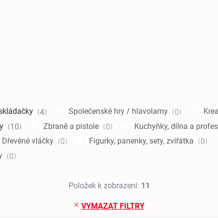
 skládačky
Společenské hry / hlavolamy
Krea
4
0
ky
Zbraně a pistole
Kuchyňky, dílna a profe
10
0
Dřevěné vláčky
Figurky, panenky, sety, zvířátka
0
0
ky
0
Položek k zobrazení:
11
VYMAZAT FILTRY