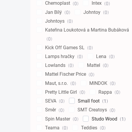
Chemoplast
Intex
0
0
Jan Bílý
Johntoy
0
0
Johntoys
0
Kateřina Loukotová a Martina Bubáková
0
Kick Off Games SL
0
Lamps hračky
Lena
0
0
Lowlands
Mattel
0
0
Mattel Fischer Price
0
Maut, s.r.o.
MINDOK
0
0
Pretty Little Girl
Rappa
0
0
SEVA
Small foot
0
1
Směr
SMT Creatoys
0
0
Spin Master
Studo Wood
0
1
Teama
Teddies
0
0