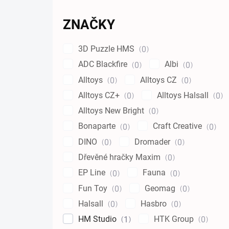
ZNAČKY
3D Puzzle HMS
0
ADC Blackfire
Albi
0
0
Alltoys
Alltoys CZ
0
0
Alltoys CZ+
Alltoys Halsall
0
0
Alltoys New Bright
0
Bonaparte
Craft Creative
0
0
DINO
Dromader
0
0
Dřevěné hračky Maxim
0
EP Line
Fauna
0
0
Fun Toy
Geomag
0
0
Halsall
Hasbro
0
0
HM Studio
HTK Group
1
0