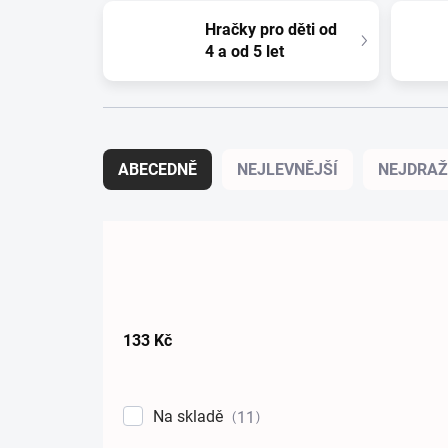
Hračky pro děti od
4 a od 5 let
Řazení produktů
ABECEDNĚ
NEJLEVNĚJŠÍ
NEJDRAŽ
133
Kč
Na skladě
11