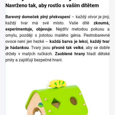
Navrženo tak, aby rostlo s vaším dítětem
Barevný domeček plný překvapení
– každý otvor je jiný,
každý tvar má své místo. Vaše dítě
zkoumá,
experimentuje, objevuje
. Nejdřív metodou pokusu a
omylu, později s jistotou malého génia. Pestrobarevné
ovoce není jen hezké –
každá barva je lekcí, každý tvar
je hádankou
. Tvary jsou
přesně tak velké
, aby se dobře
držely v malých ručkách.
Zaoblené hrany
hladí dětské
prsty a zajišťují bezpečné hraní.