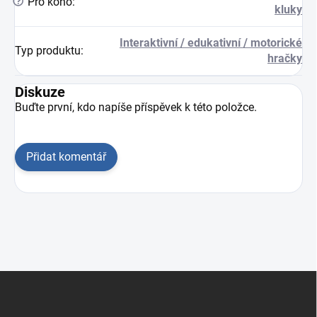
?
Pro koho
:
kluky
Interaktivní / edukativní / motorické
Typ produktu
:
hračky
Diskuze
Buďte první, kdo napíše příspěvek k této položce.
Přidat komentář
Zápatí