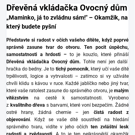
Dřevěná vkládačka Ovocný dům
„Maminko, já to zvládnu sám!" – Okamžik, na
který budete pyšní
Představte si radost v očích vašeho dítěte, když poprvé
správně zasune tvar do otvoru. Ten pocit úspěchu,
samostatnosti a hrdosti –
to je kouzlo, které přináší
Dřevěná vkládačka Ovocný dům.
Tohle není jen další
hračka do bedny. Je to
tichý pomocník
, který učí vaše dítě
trpělivosti, logice a vytrvalosti – zatímco si vy užíváte
chvíli klidu s kávou v ruce. Každé jablíčko nebo jiný tvar,
které vaše ratolest zasune do správného otvoru, je
malým
vítězstvím
na cestě k samostatnosti. Vyrobeno
z
kvalitního dřeva
s barvami, které voní bezpečím. Žádné
ostré hrany, žádná chemie – jen
čistá radost z
objevování
. Když se vaše dítě soustředí na hledání
správného tvaru, vidíte v jeho očích
ten zvláštní lesk
radosti a zvědavosti
. A to je ten nejkrásnější okamžik