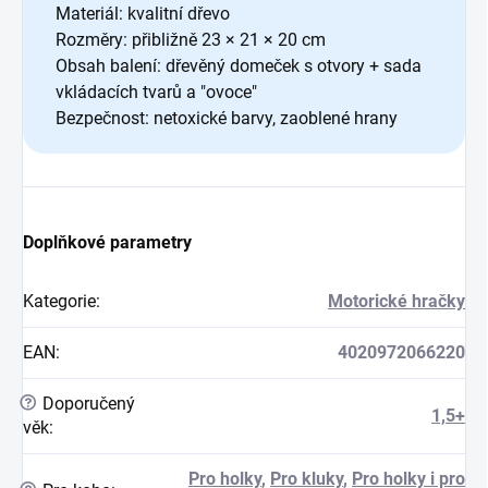
Materiál: kvalitní dřevo
Rozměry: přibližně 23 × 21 × 20 cm
Obsah balení: dřevěný domeček s otvory + sada
vkládacích tvarů a "ovoce"
Bezpečnost: netoxické barvy, zaoblené hrany
Doplňkové parametry
Kategorie
:
Motorické hračky
EAN
:
4020972066220
?
Doporučený
1,5+
věk
:
Pro holky
,
Pro kluky
,
Pro holky i pro