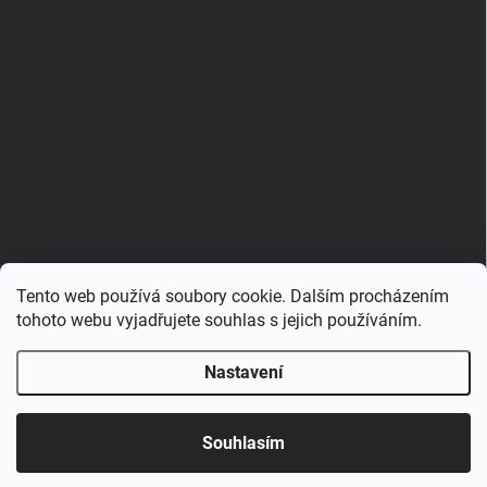
Tento web používá soubory cookie. Dalším procházením
Zboží.cz
Heureka.cz
Porovnávač.cz
tohoto webu vyjadřujete souhlas s jejich používáním.
Nastavení
Copyright 2026
Hračkovna.cz
. Všechna práva vyhrazena.
Upravit nastavení cookies
Souhlasím
Vytvořil Shoptet