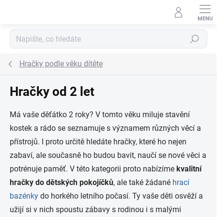
Přejít na obsah
Hledat
Hračky podle věku dítěte
Hračky od 2 let
Má vaše děťátko 2 roky? V tomto věku miluje stavění
kostek a rádo se seznamuje
s významem různých věcí a
přístrojů. I proto určitě hledáte hračky, které ho nejen
zabaví, ale současně ho budou bavit, naučí se nové věci a
potrénuje paměť. V této kategorii proto nabízíme
kvalitní
hračky do dětských pokojíčků
, ale také žádané
hrací
bazénky
do horkého letního počasí. Ty vaše děti osvěží a
užijí si v nich spoustu zábavy s rodinou i s malými