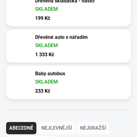
Dřevěná skládačka - hasiči
SKLADEM
199 Kč
Dřevěné auto s nářadím
SKLADEM
1 333 Kč
Baby autobus
SKLADEM
233 Kč
Řazení produktů
ABECEDNĚ
NEJLEVNĚJŠÍ
NEJDRAŽŠÍ