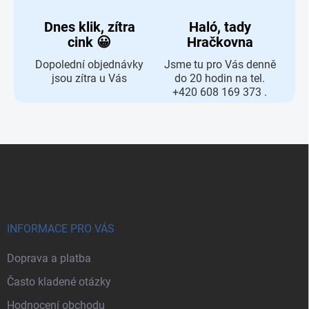
Dnes klik, zítra
Haló, tady
cink 😀
Hračkovna
Dopolední objednávky
Jsme tu pro Vás denně
jsou zítra u Vás
do 20 hodin na tel.
+420 608 169 373 .
Zápatí
INFORMACE PRO VÁS
Doprava a platba
Často kladené otázky
Hodnocení obchodu