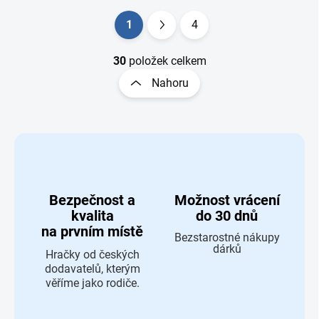
Ovládací prvky výpisu
1
4
Stránkování
30
položek celkem
Nahoru
Bezpečnost a
Možnost vrácení
kvalita
do 30 dnů
na prvním místě
Bezstarostné nákupy
dárků
Hračky od českých
dodavatelů, kterým
věříme jako rodiče.