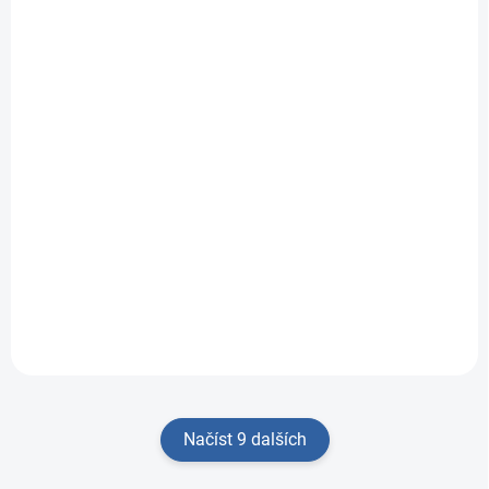
SKLADEM
Dřevěná vkládačka
Ovocný dům
555 Kč
Do košíku
Dřevěná vkládačka
Ovocný dům je
edukativní hračka pro
děti od...
Načíst 9 dalších