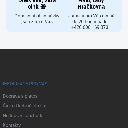
Dnes klik, zítra
Haló, tady
cink 😀
Hračkovna
Dopolední objednávky
Jsme tu pro Vás denně
jsou zítra u Vás
do 20 hodin na tel.
+420 608 169 373 .
Zápatí
INFORMACE PRO VÁS
Doprava a platba
Často kladené otázky
Hodnocení obchodu
Kontakty