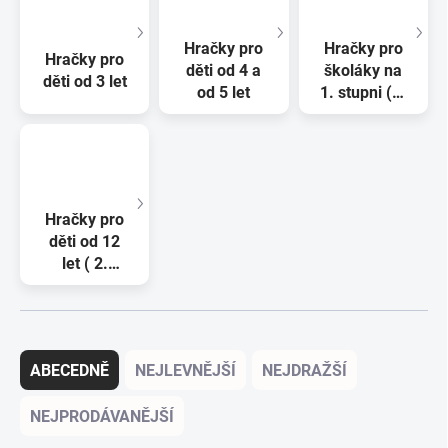
Hračky pro
Hračky pro
Hračky pro
děti od 4 a
školáky na
děti od 3 let
od 5 let
1. stupni (6-
11 let)
Hračky pro
děti od 12
let ( 2.
stupeň ZŠ a
starší )
Řazení produktů
ABECEDNĚ
NEJLEVNĚJŠÍ
NEJDRAŽŠÍ
NEJPRODÁVANĚJŠÍ