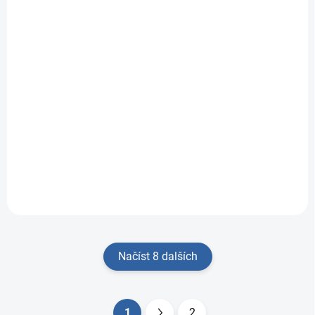
Hot Wheels monster
trucks dráha se
smyčkou a bigfootem
755 Kč
Do košíku
Oslavte 50. výročí
legendárního Bigfoota
s exkluzivní sadou...
Načíst 8 dalších
Ovládací prvky výpisu
1
2