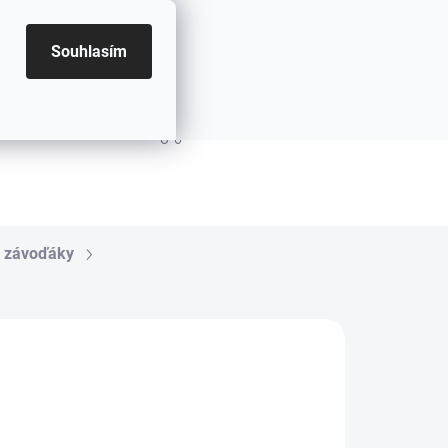
Souhlasím
PRÁZDNÝ KOŠÍK
NÁKUPNÍ KOŠÍK
a závoďáky