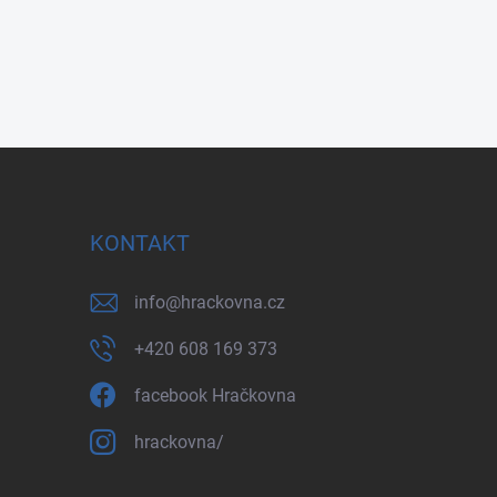
KONTAKT
info
@
hrackovna.cz
+420 608 169 373
facebook Hračkovna
hrackovna/