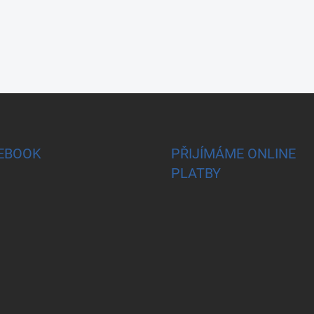
EBOOK
PŘIJÍMÁME ONLINE
PLATBY