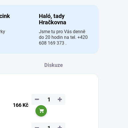
 cink
Haló, tady
Hračkovna
vky
Jsme tu pro Vás denně
do 20 hodin na tel. +420
608 169 373 .
Diskuze
−
+
166 Kč
Do košíku