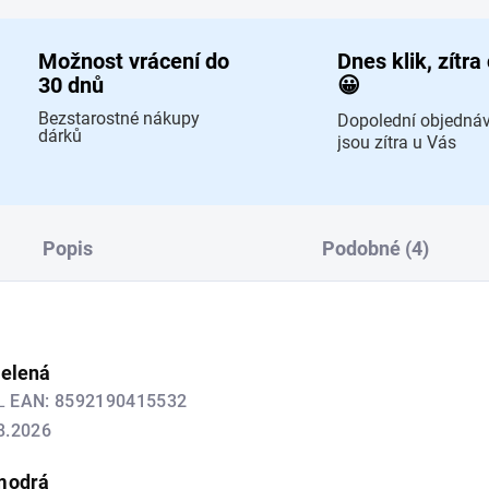
Možnost vrácení do
Dnes klik, zítra
30 dnů
😀
Bezstarostné nákupy
Dopolední objedná
dárků
jsou zítra u Vás
Popis
Podobné (4)
zelená
EL
EAN:
8592190415532
8.2026
modrá