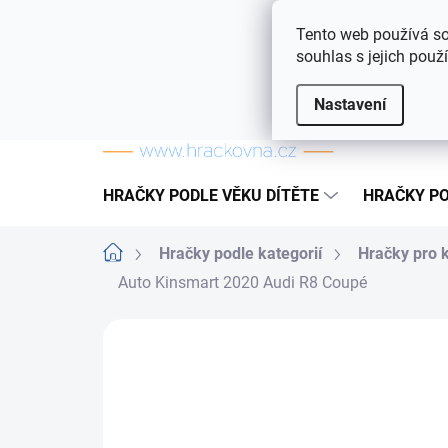
Přejít na obsah
Doprava a platba
Často kladené otázky
Tento web používá so
souhlas s jejich použ
Nastavení
HRAČKY PODLE VĚKU DÍTĚTE
HRAČKY PO
Domů
Hračky podle kategorií
Hračky pro 
Auto Kinsmart 2020 Audi R8 Coupé
ZNAČKA:
TEDDIES