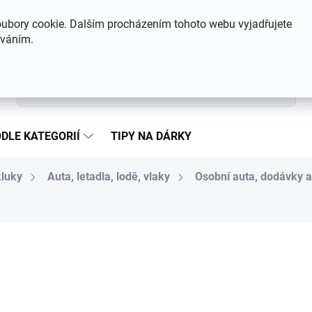
Hodnocení obchodu
Kontakty
ubory cookie. Dalším procházením tohoto webu vyjadřujete
íváním.
Hledat
DLE KATEGORIÍ
TIPY NA DÁRKY
kluky
Auta, letadla, lodě, vlaky
Osobní auta, dodávky 
166 Kč
Měrná cena:
Zvolte variantu