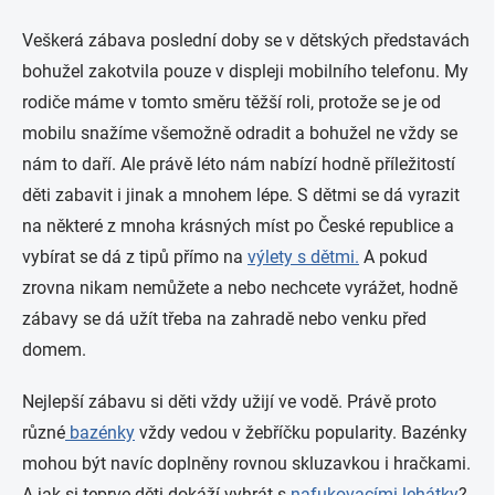
Veškerá zábava poslední doby se v dětských představách
bohužel zakotvila pouze v displeji mobilního telefonu. My
rodiče máme v tomto směru těžší roli, protože se je od
mobilu snažíme všemožně odradit a bohužel ne vždy se
nám to daří. Ale právě léto nám nabízí hodně příležitostí
děti zabavit i jinak a mnohem lépe. S dětmi se dá vyrazit
na některé z mnoha krásných míst po České republice a
vybírat se dá z tipů přímo na
výlety s dětmi.
A pokud
zrovna nikam nemůžete a nebo nechcete vyrážet, hodně
zábavy se dá užít třeba na zahradě nebo venku před
domem.
Nejlepší zábavu si děti vždy užijí ve vodě. Právě proto
různé
bazénky
vždy vedou v žebříčku popularity. Bazénky
mohou být navíc doplněny rovnou skluzavkou i hračkami.
A jak si teprve děti dokáží vyhrát s
nafukovacími lehátky
?