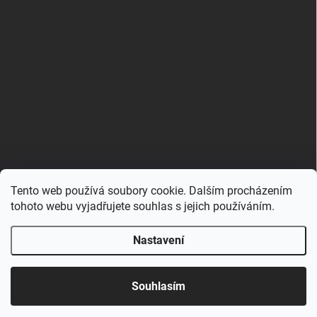
Tento web používá soubory cookie. Dalším procházením
Zboží.cz
Heureka.cz
Porovnávač.cz
tohoto webu vyjadřujete souhlas s jejich používáním.
Nastavení
Copyright 2026
Hračkovna.cz
. Všechna práva vyhrazena.
Upravit nastavení cookies
Souhlasím
Vytvořil Shoptet