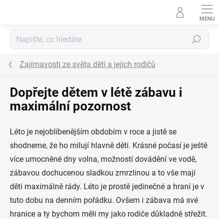
Přejít na obsah
Hledat
Zajímavosti ze světa dětí a jejich rodičů
Dopřejte dětem v létě zábavu i
maximální pozornost
Léto je nejoblíbenějším obdobím v roce a jistě se
shodneme, že ho milují hlavně děti. Krásné počasí je ještě
více umocněné dny volna, možností dovádění ve vodě,
zábavou dochucenou sladkou zmrzlinou a to vše mají
děti maximálně rády. Léto je prostě jedinečné a hraní je v
tuto dobu na denním pořádku. Ovšem i zábava má své
hranice a ty bychom měli my jako rodiče důkladně střežit.