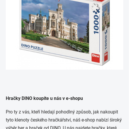
Hračky DINO koupíte u nás v e-shopu
Pro ty z vás, kteří hledají pohodlný způsob, jak nakoupit
tyto klenoty českého hračkářství, náš e-shop nabízí široký
výběr her a hraček od DINO. U nás najdete hračky, které