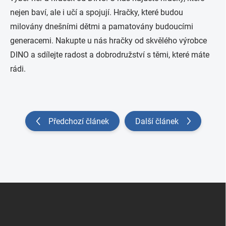
nejen baví, ale i učí a spojují. Hračky, které budou
milovány dnešními dětmi a pamatovány budoucími
generacemi. Nakupte u nás hračky od skvělého výrobce
DINO a sdílejte radost a dobrodružství s těmi, které máte
rádi.
Předchozí článek
Další článek
Zápatí