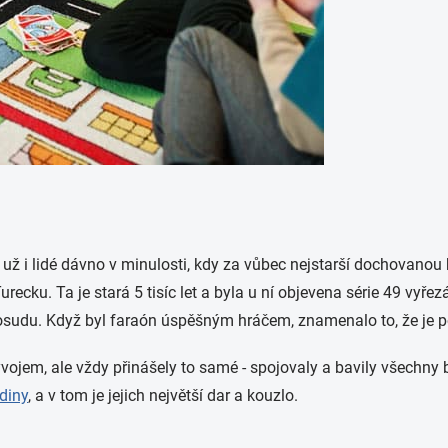
li už i lidé dávno v minulosti, kdy za vůbec nejstarší dochovanou
recku. Ta je stará 5 tisíc let a byla u ní objevena série 49 vy
pt osudu. Když byl faraón úspěšným hráčem, znamenalo to, že je
jem, ale vždy přinášely to samé - spojovaly a bavily všechny b
odiny
, a v tom je jejich největší dar a kouzlo.