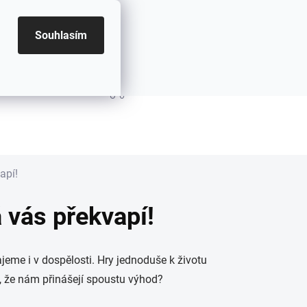
Souhlasím
PRÁZDNÝ KOŠÍK
NÁKUPNÍ KOŠÍK
apí!
 vás překvapí!
ajeme i v dospělosti. Hry jednoduše k životu
te, že nám přinášejí spoustu výhod?