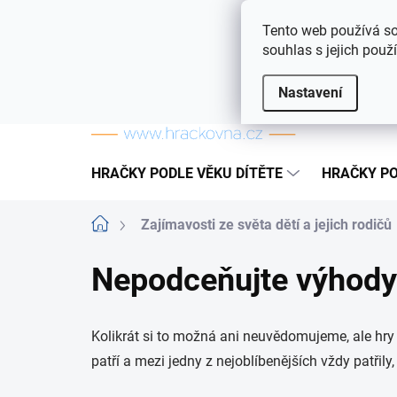
Přejít na obsah
Doprava a platba
Často kladené otázky
Tento web používá so
souhlas s jejich použ
Nastavení
HRAČKY PODLE VĚKU DÍTĚTE
HRAČKY PO
Domů
Zajímavosti ze světa dětí a jejich rodičů
Nepodceňujte výhody
Kolikrát si to možná ani neuvědomujeme, ale hry j
patří a mezi jedny z nejoblíbenějších vždy patřily,