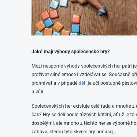
Jaké mají výhody společenské hry?
Mezi nesporné výhody společenských her patří je
prožívat silné emoce i vzdělávat se. Současně při
prohrávat a v případě
dětí
je učí postupně pěstova
a vůli.
Společenských her existuje celá řada a mnohé z n
čas? Hry se dělí podle různých kritérií, ať už je 
dospělými, ale mnoho z těchto her se výborně hodí 
zábavu, kterou tyto skvělé hry přinášejí.