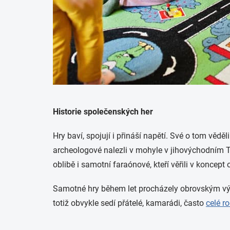
Historie společenských her
Hry baví, spojují i přináší napětí. Své o tom vědě
archeologové nalezli v mohyle v jihovýchodním Tu
oblibě i samotní faraónové, kteří věřili v konce
Samotné hry během let procházely obrovským vývo
totiž obvykle sedí přátelé, kamarádi, často
celé r