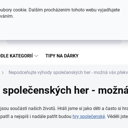
Hodnocení obchodu
Kontakty
ubory cookie. Dalším procházením tohoto webu vyjadřujete
íváním.
Hledat
DLE KATEGORIÍ
TIPY NA DÁRKY
Nepodceňujte výhody společenských her - možná vás překv
 společenských her - možná
sou součástí našich životů. Hráli jsme si jako děti a často si hr
 patří a nejspíš i nadále patřit budou
hry společenské
. Věděli js