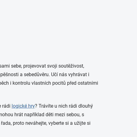
ami sebe, projevovat svoji soutěživost,
úspěšnosti a sebedůvěru. Učí nás vyhrávat i
ěch i kontrolu vlastních pocitů před ostatními
e rádi
logické hry
? Trávíte u nich rádi dlouhý
y mohou hrát například děti mezi sebou, s
ada, proto neváhejte, vyberte si a užijte si