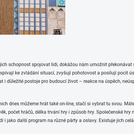
jich schopnost spojovat lidi, dokážou nám umožnit překonávat s
spívají ke zvládání situací, zvyšují pohotovost a posilují pocit 
t i důležité postoje pro budoucí život – reakce na úspěch, neúsp
ich dnes můžeme hrát také on-line, stačí si vybrat tu svou. Mát
to věk, počet hráčů, délka trvání hry i způsob hry. Společenské hr
i jako další program na různé párty a oslavy. Existuje jich celá ř