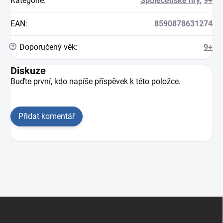
Kategorie
:
Společenské hry
,
9+
EAN
:
8590878631274
?
Doporučený věk
:
9+
Diskuze
Buďte první, kdo napíše příspěvek k této položce.
Přidat komentář
Zápatí