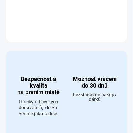
Kris Kros klasik II
DETAILNÍ INFORMACE
ZEPTAT SE
HLÍDAT
Bezpečnost a
Možnost vrácení
kvalita
do 30 dnů
na prvním místě
Bezstarostné nákupy
dárků
Hračky od českých
dodavatelů, kterým
věříme jako rodiče.