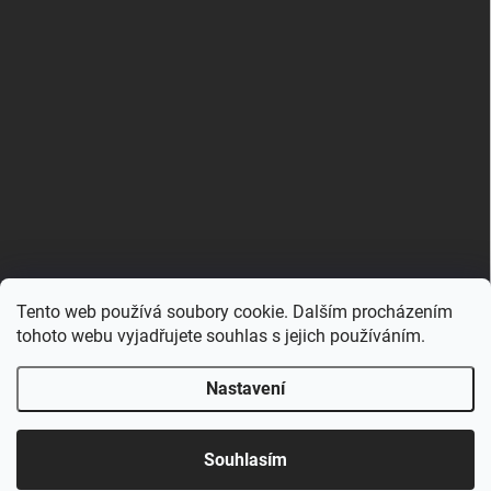
Tento web používá soubory cookie. Dalším procházením
Zboží.cz
Heureka.cz
Porovnávač.cz
tohoto webu vyjadřujete souhlas s jejich používáním.
Nastavení
Copyright 2026
Hračkovna.cz
. Všechna práva vyhrazena.
Upravit nastavení cookies
Souhlasím
Vytvořil Shoptet