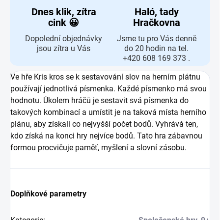
Dnes klik, zítra
Haló, tady
cink 😀
Hračkovna
Dopolední objednávky
Jsme tu pro Vás denně
jsou zítra u Vás
do 20 hodin na tel.
+420 608 169 373 .
Ve hře Kris kros se k sestavování slov na herním plátnu
používají jednotlivá písmenka. Každé písmenko má svou
hodnotu. Úkolem hráčů je sestavit svá písmenka do
takových kombinací a umístit je na taková místa herního
plánu, aby získali co nejvyšší počet bodů. Vyhrává ten,
kdo získá na konci hry nejvíce bodů. Tato hra zábavnou
formou procvičuje paměť, myšlení a slovní zásobu.
Doplňkové parametry