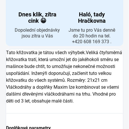
Dnes klik, zítra
Haló, tady
cink 😀
Hračkovna
Dopolední objednávky
Jsme tu pro Vás denně
jsou zítra u Vás
do 20 hodin na tel.
+420 608 169 373 .
Tato křižovatka je tátou všech výhybek.Veliká čtyřsměrná
křižovatka tratí, která umožní jet do jakéhokoli směru se
mašince bude chtít, to umožňuje nekonečné možnosti
uspořádání. Inženýři doporučují, začlenit tuto velkou
křižovatku do všech systémů. Rozměry: 21x21 cm
Vláčkodráhy a doplňky Maxim lze kombinovat se všemi
dalšími dřevěnými vláčkodráhami na trhu. Vhodné pro
děti od 3 let, obsahuje malé části.
Doplňkové parametry