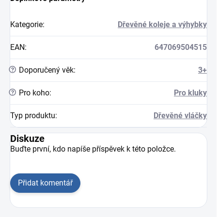
Kategorie
:
Dřevěné koleje a výhybky
EAN
:
647069504515
?
Doporučený věk
:
3+
?
Pro koho
:
Pro kluky
Typ produktu
:
Dřevěné vláčky
Diskuze
Buďte první, kdo napíše příspěvek k této položce.
Přidat komentář