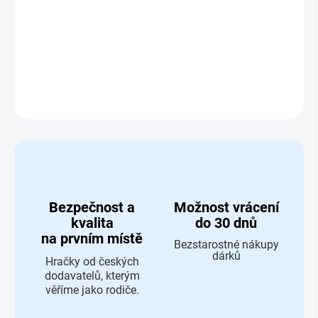
Křižovatka - Maxim 50451
DETAILNÍ INFORMACE
ZEPTAT SE
HLÍDAT
Bezpečnost a
Možnost vrácení
kvalita
do 30 dnů
na prvním místě
Bezstarostné nákupy
dárků
Hračky od českých
dodavatelů, kterým
věříme jako rodiče.