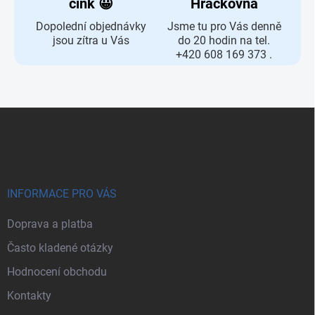
cink 😀
Hračkovna
Dopolední objednávky
Jsme tu pro Vás denně
jsou zítra u Vás
do 20 hodin na tel.
+420 608 169 373 .
Zápatí
INFORMACE PRO VÁS
Doprava a platba
Často kladené otázky
Hodnocení obchodu
Kontakty