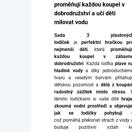
proměňují každou koupel v
dobrodružství a učí děti
milovat vodu
Sada 3 plastovýc
lodiček
je
perfektní hračkou pr
nejmenší děti
, která
proměňuj
každou koupel v zábavn
dobrodružství
. Každá loďka
plave n
hladině vody
a díky jednoduchém
tvaru a veselým barvám přitahuj
dětskou pozornost a
dělá z koupán
radostný zážitek místo stresu
. 
těmito lodičkami si vaše dítě
hraje
zkoumá vodní prostředí a objevuje
jak se lodičky pohybují
což pomáhá překonat strach z vody 
buduje pozitivní vztah k