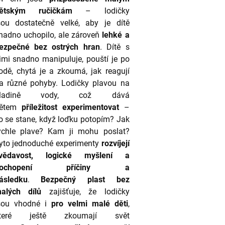
ětským ručičkám
– lodičky
sou dostatečně velké, aby je dítě
nadno uchopilo, ale zároveň
lehké a
ezpečné bez ostrých hran
. Dítě s
imi snadno manipuluje, pouští je po
odě, chytá je a zkoumá, jak reagují
a různé pohyby. Lodičky plavou na
hladině vody, což dává
ětem
příležitost experimentovat
–
o se stane, když loďku potopím? Jak
ychle plave? Kam ji mohu poslat?
yto jednoduché experimenty
rozvíjejí
vědavost, logické myšlení a
pochopení příčiny a
ásledku
.
Bezpečný plast bez
alých dílů
zajišťuje, že lodičky
sou vhodné i
pro velmi malé děti
,
teré ještě zkoumají svět