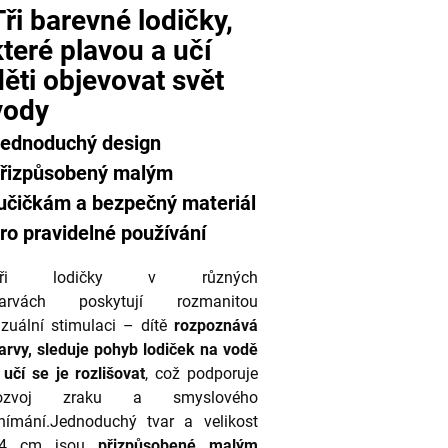
Tři barevné lodičky,
které plavou a učí
děti objevovat svět
vody
ednoduchý design
řizpůsobený malým
učičkám a bezpečný materiál
ro pravidelné používání
Tři lodičky v různých
arvách poskytují rozmanitou
izuální stimulaci – dítě
rozpoznává
arvy, sleduje pohyb lodiček na vodě
 učí se je rozlišovat
, což podporuje
ozvoj zraku a smyslového
nímání.Jednoduchý tvar a velikost
4 cm jsou
přizpůsobené malým