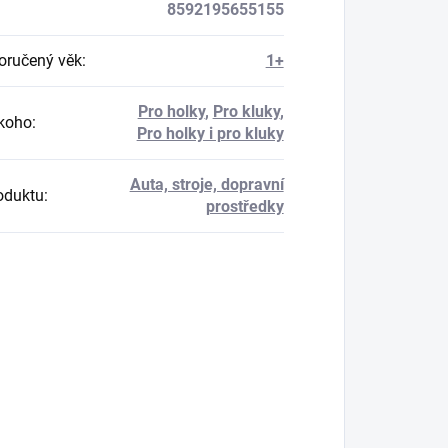
8592195655155
ručený věk
:
1+
Pro holky
,
Pro kluky
,
koho
:
Pro holky i pro kluky
Auta, stroje, dopravní
oduktu
:
prostředky