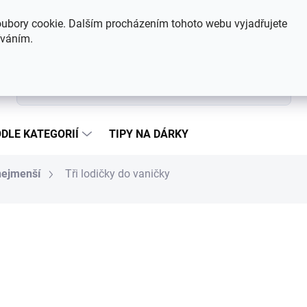
Hodnocení obchodu
Kontakty
ubory cookie. Dalším procházením tohoto webu vyjadřujete
íváním.
Hledat
DLE KATEGORIÍ
TIPY NA DÁRKY
nejmenší
Tři lodičky do vaničky
133 Kč
Měrná cena:
SKLADEM
MŮŽEME DORUČIT DO:
7.8