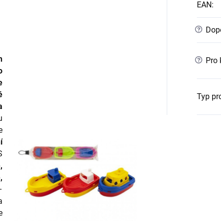
EAN
:
?
Dopo
h
?
Pro 
o
e
é
Typ pr
a
u
e
í
S
,
,
–
a
e