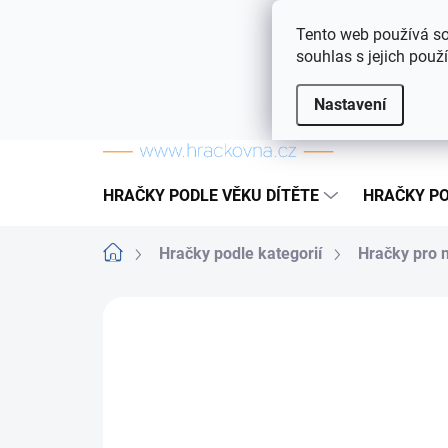
Přejít na obsah
Doprava a platba
Často kladené otázky
Tento web používá so
souhlas s jejich použ
Nastavení
HRAČKY PODLE VĚKU DÍTĚTE
HRAČKY PO
Domů
Hračky podle kategorií
Hračky pro 
ZNAČKA:
TEDDIES