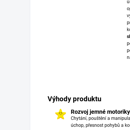
ú
o
v
p
k
s
p
p
n
Výhody produktu
Rozvoj jemné motoriky
Chytání, pouštění a manipula
úchop, přesnost pohybů a koo