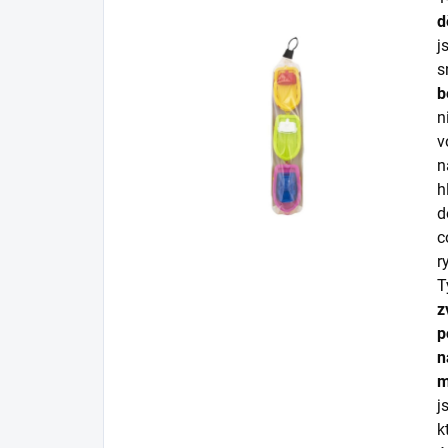
d
j
s
b
n
v
n
d
c
r
T
z
n
m
j
k