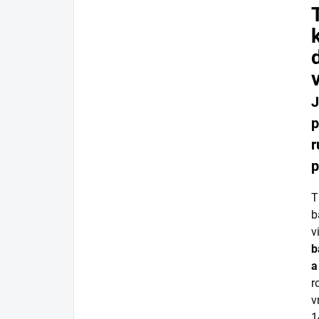
J
p
r
p
b
v
b
a
r
v
1