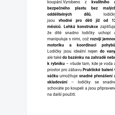
koupání.Vyrobeno z
kvalitního 
bezpečného plastu bez malýc
oddělitelných dílů
, lodičk
jsou
vhodné pro děti již od 1
měsíců
.
Lehká konstrukce
zajišťuje
že dítě snadno lodičky uchopí 
manipuluje s nimi, což
rozvíjí jemno
motoriku a koordinaci pohyb
Lodičky jsou ideální nejen
do van
ale také
do bazénku na zahradě neb
k rybníku
– všude tam, kde je voda 
prostor pro zábavu.
Praktické balení 
sáčku
umožňuje
snadné přenášení 
skladování
– lodičky se snadn
schováte po koupeli a jsou připraven
na další použití.