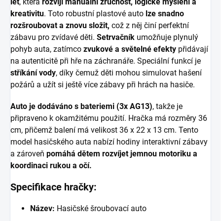
let
, která
rozvíjí manuální zručnost, logické myšlení a
kreativitu
. Toto robustní plastové auto
lze snadno
rozšroubovat a znovu složit,
což z něj činí perfektní
zábavu pro zvídavé děti.
Setrvačník
umožňuje plynulý
pohyb auta, zatímco
zvukové a světelné efekty
přidávají
na autenticitě při hře na záchranáře. Speciální funkcí je
stříkání vody
, díky čemuž děti mohou simulovat hašení
požárů a užít si ještě více zábavy při hrách na hasiče.
Auto je dodáváno s bateriemi (3x AG13)
, takže je
připraveno k okamžitému použití. Hračka má rozměry 36
cm, přičemž balení má velikost 36 x 22 x 13 cm. Tento
model hasičského auta nabízí hodiny interaktivní zábavy
a zároveň
pomáhá dětem rozvíjet jemnou motoriku a
koordinaci rukou a očí.
Specifikace hračky:
Název:
Hasičské šroubovací auto