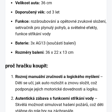
Velikost auta:
36 cm
Doporučený věk:
od 3 let
Funkce:
rozšroubování a opětovné zvukové složení,
setrvačník pro plynulý pohyb, a světelné efekty,
funkce stříkání vody
Baterie:
3x AG13 (součástí balení)
Rozměry balení:
36 x 22 x 13 cm
proč hračku koupit:
Rozvoj manuální zručnosti a logického myšlení
–
Děti se učí, jak auto rozložit a znovu složit, což
podporuje jejich motorické dovednosti a logiku.
Autentická zábava s funkcemi stříkání vody
–
Skvělá možnost simulovat hašení požárů, což děti
vtáhne do role hry na záchranáře.