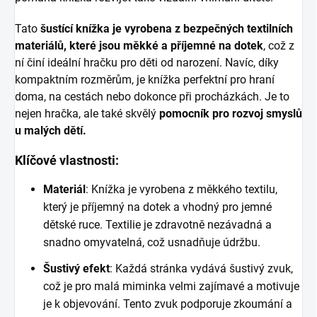
Tato
šustící knížka je vyrobena z bezpečných textilních
materiálů, které jsou měkké a příjemné na dotek
, což z
ní činí ideální hračku pro děti od narození. Navíc, díky
kompaktním rozměrům, je knížka perfektní pro hraní
doma, na cestách nebo dokonce při procházkách. Je to
nejen hračka, ale také skvělý
pomocník pro rozvoj smyslů
u malých dětí.
Klíčové vlastnosti:
Materiál
: Knížka je vyrobena z měkkého textilu,
který je příjemný na dotek a vhodný pro jemné
dětské ruce. Textilie je zdravotně nezávadná a
snadno omyvatelná, což usnadňuje údržbu.
Šustivý efekt
: Každá stránka vydává šustivý zvuk,
což je pro malá miminka velmi zajímavé a motivuje
je k objevování. Tento zvuk podporuje zkoumání a