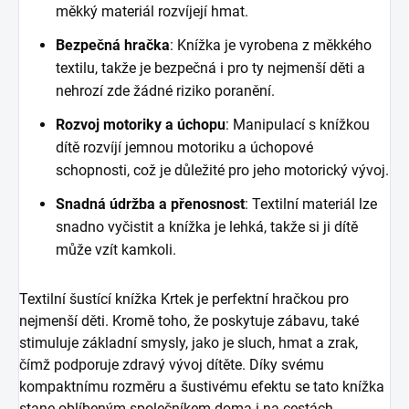
měkký materiál rozvíjejí hmat.
Bezpečná hračka
: Knížka je vyrobena z měkkého
textilu, takže je bezpečná i pro ty nejmenší děti a
nehrozí zde žádné riziko poranění.
Rozvoj motoriky a úchopu
: Manipulací s knížkou
dítě rozvíjí jemnou motoriku a úchopové
schopnosti, což je důležité pro jeho motorický vývoj.
Snadná údržba a přenosnost
: Textilní materiál lze
snadno vyčistit a knížka je lehká, takže si ji dítě
může vzít kamkoli.
Textilní šustící knížka Krtek je perfektní hračkou pro
nejmenší děti. Kromě toho, že poskytuje zábavu, také
stimuluje základní smysly, jako je sluch, hmat a zrak,
čímž podporuje zdravý vývoj dítěte. Díky svému
kompaktnímu rozměru a šustivému efektu se tato knížka
stane oblíbeným společníkem doma i na cestách.