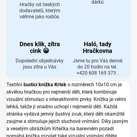
dárků
Hračky od českých
dodavatelů, kterým
věříme jako rodiče.
Dnes klik, zítra
Haló, tady
cink 😀
Hračkovna
Dopolední objednávky
Jsme tu pro Vás denně
jsou zítra u Vás
do 20 hodin na tel.
+420 608 169 373 .
Textilní
šustící knížka Krtek
o rozměrech 10x10 cm je
skvělou hračkou pro nejmenší děti, která kombinuje
vizuální stimulaci s interaktivními prvky. Knížka je velmi
lehká, takže ji snadno uchopí i nejmenší děti. Každá
stránka vydává jemný šustivý zvuk, který děti okamžitě
zaujme a stimuluje jejich sluchové vnímání. Díky jasným
a veselým obrázkům Krtečka na barevném pozadí
pomáhá knížka rozvíjet také vizuální vnímání dítěte.