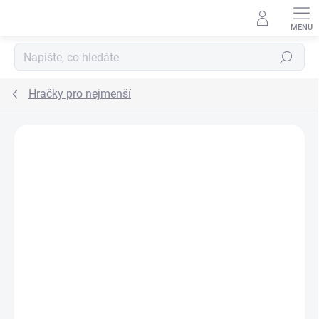
Přejít na obsah
Hledat
Hračky pro nejmenší
ZNAČKA:
WIKY