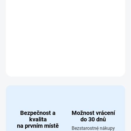
Textilní knížka Krtek
je ideální hračka pro nejmenší děti,
která kombinuje pestré obrázky oblíbeného Krtečka s
šustivými stránkami, jež
stimulují smysly a podporují
rozvoj jemné motoriky
. Díky lehké a měkké konstrukci je
snadno uchopitelná i pro malé ručičky
, což z ní činí
perfektního společníka pro první objevování světa knih.
DETAILNÍ INFORMACE
ZEPTAT SE
HLÍDAT
Bezpečnost a
Možnost vrácení
kvalita
do 30 dnů
na prvním místě
Bezstarostné nákupy