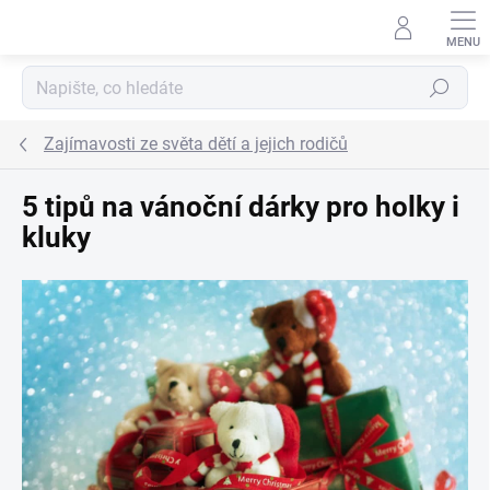
Přejít na obsah
Hledat
Zajímavosti ze světa dětí a jejich rodičů
5 tipů na vánoční dárky pro holky i
kluky