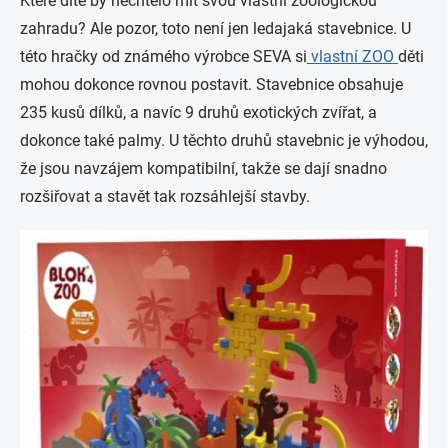
Které dítě by nechtělo mít svou vlastní zoologickou
zahradu? Ale pozor, toto není jen ledajaká stavebnice. U
této hračky od známého výrobce SEVA si
vlastní ZOO
děti
mohou dokonce rovnou postavit. Stavebnice obsahuje
235 kusů dílků, a navíc 9 druhů exotických zvířat, a
dokonce také palmy. U těchto druhů stavebnic je výhodou,
že jsou navzájem kompatibilní, takže se dají snadno
rozšiřovat a stavět tak rozsáhlejší stavby.