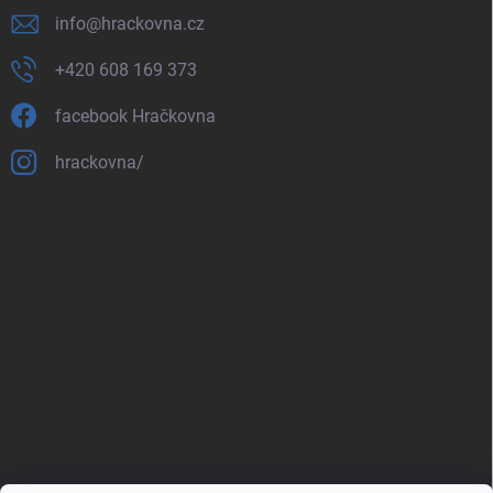
info
@
hrackovna.cz
+420 608 169 373
facebook Hračkovna
hrackovna/