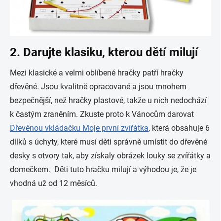
2. Darujte klasiku, kterou dětí milují
Mezi klasické a velmi oblíbené hračky patří hračky
dřevěné. Jsou kvalitně opracované a jsou mnohem
bezpečnější, než hračky plastové, takže u nich nedochází
k častým zraněním. Zkuste proto k Vánocům darovat
Dřevěnou vkládačku Moje první zvířátka
, která obsahuje 6
dílků s úchyty, které musí děti správně umístit do dřevěné
desky s otvory tak, aby získaly obrázek louky se zvířátky a
domečkem. Děti tuto hračku milují a výhodou je, že je
vhodná už od 12 měsíců.